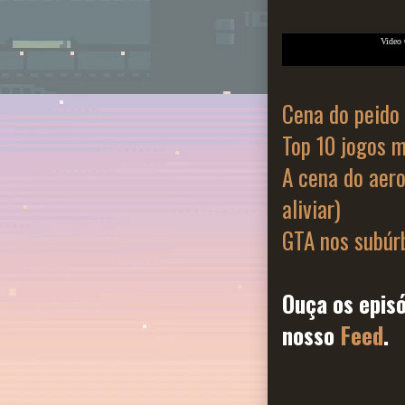
Video
Cena do peido
Top 10 jogos m
A cena do aer
aliviar)
GTA nos subúr
Ouça os episó
nosso
Feed
.