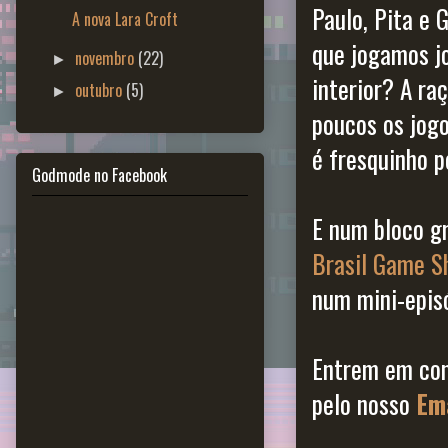
Paulo, Pita e 
A nova Lara Croft
que jogamos jo
novembro
(22)
►
interior? A r
outubro
(5)
►
poucos os jogo
é fresquinho 
Godmode no Facebook
E num bloco gr
Brasil Game 
num mini-episó
Entrem em con
pelo nosso
Em