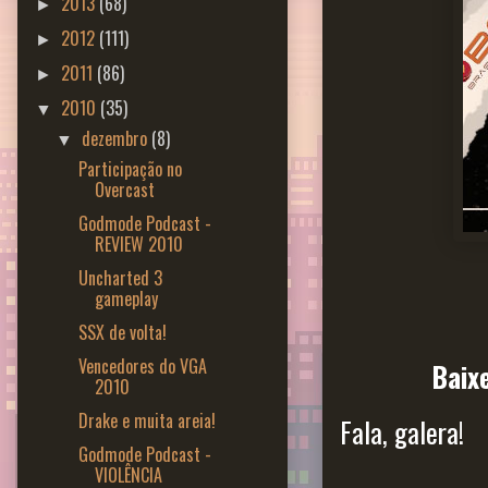
2013
(68)
►
2012
(111)
►
2011
(86)
►
2010
(35)
▼
dezembro
(8)
▼
Participação no
Overcast
Godmode Podcast -
REVIEW 2010
Uncharted 3
gameplay
SSX de volta!
Vencedores do VGA
Baix
2010
Drake e muita areia!
Fala, galera!
Godmode Podcast -
VIOLÊNCIA