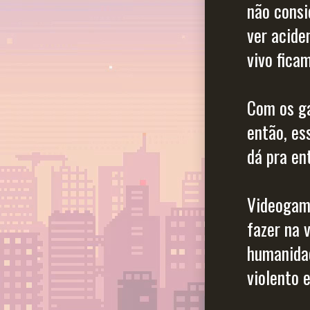
não consi
ver acide
vivo fica
Com os ga
então, es
dá pra en
Videogame
fazer na v
humanida
violento 