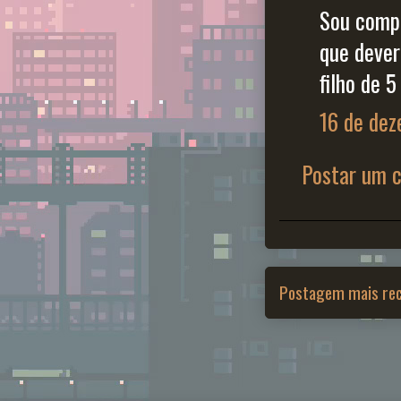
Sou comp
que dever
filho de 
16 de dez
Postar um 
Postagem mais re