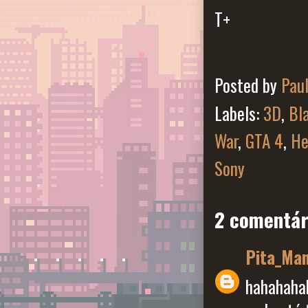
T+
Posted by
Pau
Labels:
3D
,
Bl
War
,
GTA 4
,
He
Sony
2 comentár
Pita_Ma
hahahahah