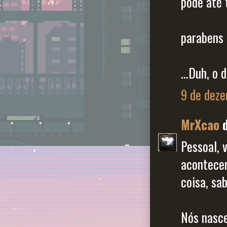
pode até 
parabens 
...Duh, o 
9 de deze
MrXcao
d
Pessoal, 
acontece
coisa, sa
Nós nasce