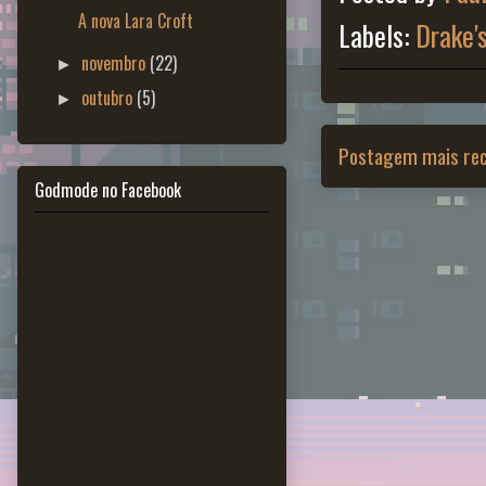
A nova Lara Croft
Labels:
Drake'
novembro
(22)
►
outubro
(5)
►
Postagem mais re
Godmode no Facebook