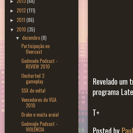
2013
(68)
►
2012
(111)
►
2011
(86)
►
2010
(35)
▼
dezembro
(8)
▼
Participação no
Overcast
Godmode Podcast -
REVIEW 2010
Uncharted 3
Revelado um t
gameplay
programa Late
SSX de volta!
Vencedores do VGA
2010
T+
Drake e muita areia!
Godmode Podcast -
Posted by
Pau
VIOLÊNCIA