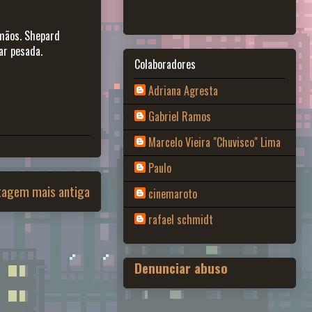
 mãos. Shepard
ar pesada.
Colaboradores
Adriana Agresta
Gabriel Ramos
Marcelo Vieira "Chuvisco" Lima
Paulo
tagem mais antiga
cinemaroto
rafael schmidt
Denunciar abuso