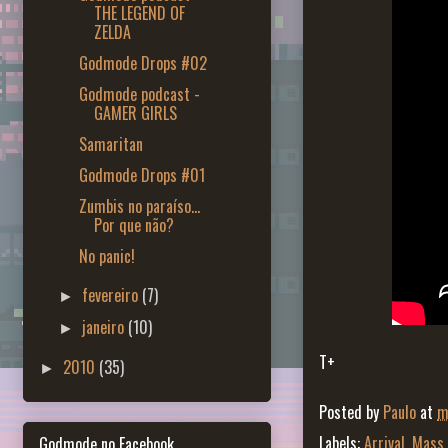
THE LEGEND OF
ZELDA
Godmode Drops #02
Godmode podcast -
GAMER GIRLS
Samaritan
Godmode Drops #01
Zumbis no paraíso...
Por que não?
No panic!
fevereiro
(7)
►
janeiro
(10)
►
T+
2010
(35)
►
Posted by
Paulo
at
m
Labels:
Arrival
,
Mass 
Godmode no Facebook