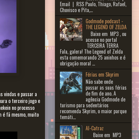
Email | RSS Paulo, Thiago, Rafael,
Chuvisco e Pita,...
Godmode podcast -
THE LEGEND OF ZELDA
Baixe em MP3 , ou
acesse no portal
TERCEIRA TERRA
Fala, galera! The Legend of Zelda
esta comemorando 25 aninhos e é
obrigação moral ...
Férias em Skyrim
Não sabe onde
passar as suas férias
de fim de ano. A
s vindas e passar a
agência Godmode de
para o terceiro jogo e
turismo para sedentários
inekein no processo
recomenda Skyrim, o maior parque
em é fã mesmo, muito
temáti...
Al-Catraz
Baixe em MP3