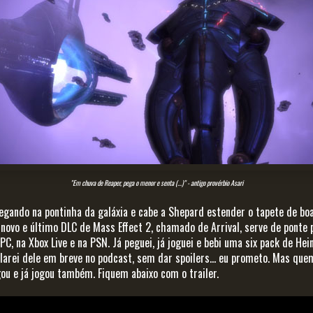
"Em chuva de Reaper, pega o menor e senta (...)" - antigo provérbio Asari
gando na pontinha da galáxia e cabe a Shepard estender o tapete de boa
 novo e último DLC de Mass Effect 2, chamado de Arrival, serve de ponte 
 PC, na Xbox Live e na PSN. Já peguei, já joguei e bebi uma six pack de He
arei dele em breve no podcast, sem dar spoilers... eu prometo. Mas qu
ou e já jogou também. Fiquem abaixo com o trailer.