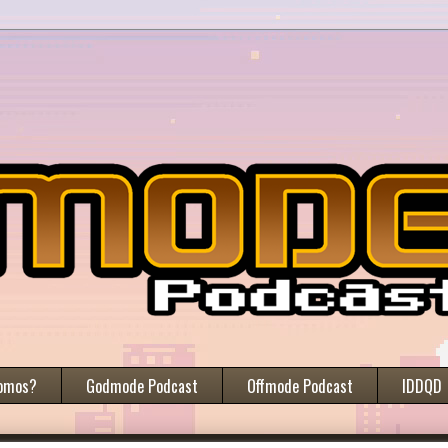
omos?
Godmode Podcast
Offmode Podcast
IDDQD