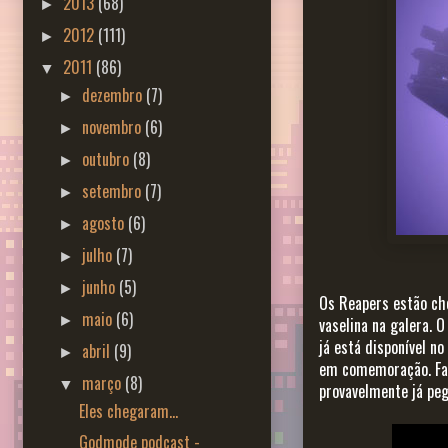
2013
(68)
►
2012
(111)
►
2011
(86)
▼
dezembro
(7)
►
novembro
(6)
►
outubro
(8)
►
setembro
(7)
►
agosto
(6)
►
julho
(7)
►
junho
(5)
►
Os Reapers estão che
maio
(6)
►
vaselina na galera. O
já está disponível no
abril
(9)
►
em comemoração. Fal
março
(8)
▼
provavelmente já peg
Eles chegaram...
Godmode podcast -