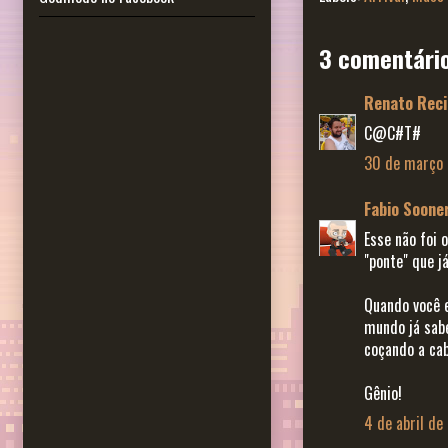
3 comentári
Renato Reci
C@C#T#
30 de março 
Fabio Soone
Esse não foi 
"ponte" que já
Quando você 
mundo já sabe
coçando a ca
Gênio!
4 de abril de