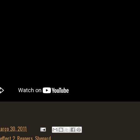
arço 30, 2011
effect 2
,
Reapers
,
Shepard.