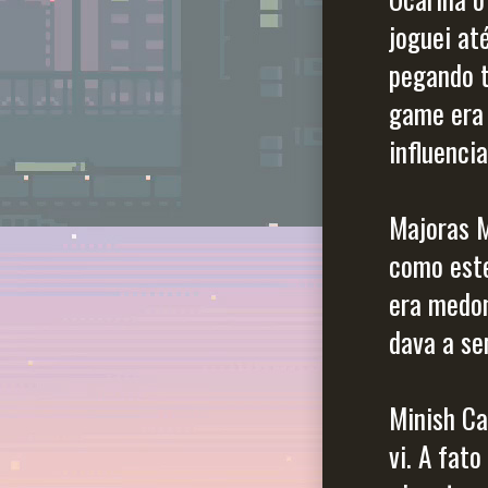
joguei at
pegando t
game era 
influenci
Majoras M
como este
era medon
dava a se
Minish Ca
vi. A fat