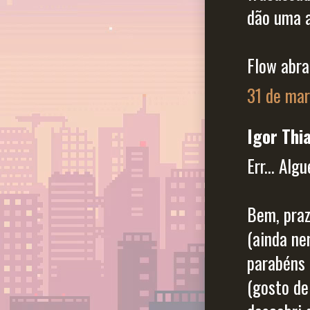
dão uma a
Flow abr
31 de mar
Igor Thia
Err... Alg
Bem, praz
(ainda ne
parabéns 
(gosto de