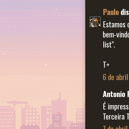
Paulo
dis
Estamos 
bem-vindo
list".
T+
6 de abri
Antonio 
É impress
Terceira 
7 de abril