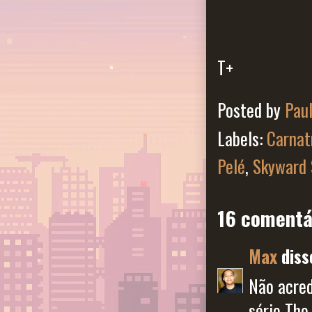
T+
Posted by
Pau
Labels:
Carnat
Pelé
,
Skyward
16 comentá
Max
disse
Não acred
série The