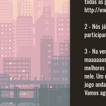
todas as 
http://w
2 - Nós j
participa
3 - Na ve
maaaaaass
melhores 
nele. Um 
jogo anda
Vamos ag