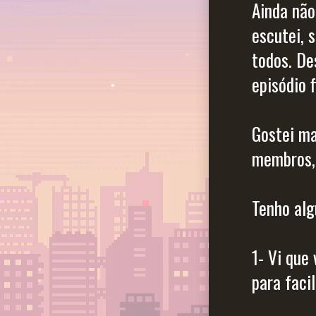
Ainda não
escutei, 
todos. De
episódio f
Gostei ma
membros, 
Tenho alg
1- Vi que
para faci