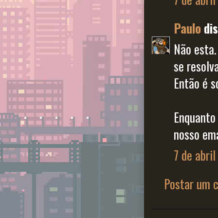
Paulo
dis
Não esta.
se resolv
Então é s
Enquanto 
nosso em
7 de abri
Postar um 