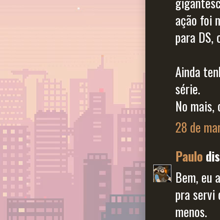
gigantesc
ação foi 
para DS, 
Ainda ten
série.
No mais, 
28 de mar
Paulo
dis
Bem, eu a
pra servi
menos.