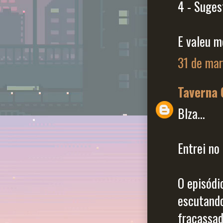
4 - Suges
E valeu m
31 de mar
Taverna
Blza...
Entrei no 
O episódi
escutando
fracassad