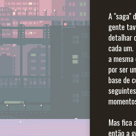
A "saga" 
gente tav
detalhar 
cada um. 
a mesma c
por ser u
base de c
seguintes
momentos 
Mas fica 
então a g