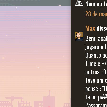
Nem eu te
28 de mar
Max
disse
Bem, acab
jogaram U
Quanto ao
Time e +/
outros tít
Teve um c
pensei: "
falou p#
Passaram 