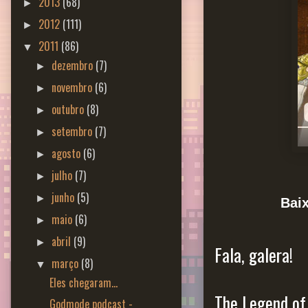
2013
(68)
►
2012
(111)
►
2011
(86)
▼
dezembro
(7)
►
novembro
(6)
►
outubro
(8)
►
setembro
(7)
►
agosto
(6)
►
julho
(7)
►
junho
(5)
►
Bai
maio
(6)
►
abril
(9)
►
Fala, galera!
março
(8)
▼
Eles chegaram...
The Legend of
Godmode podcast -