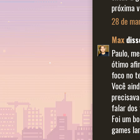
próxima v
28 de mar
Max
disse
Paulo, me
ótimo afi
foco no t
Você aind
precisava
falar dos 
Foi um bo
games lan