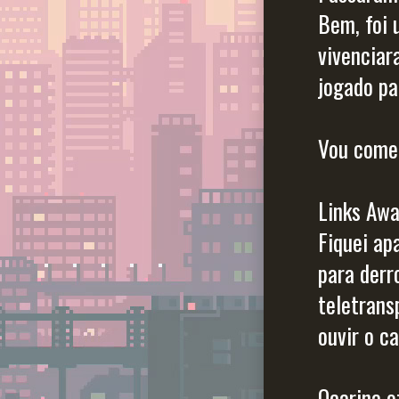
Bem, foi 
vivenciar
jogado pa
Vou comen
Links Awa
Fiquei ap
para derr
teletrans
ouvir o c
Ocarina o