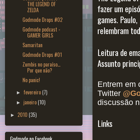
THE LEGEND OF
fazer um episó
ZELDA
games. Paulo, 
Godmode Drops #02
relembram tod
Godmode podcast -
GAMER GIRLS
Samaritan
Leitura de emai
Godmode Drops #01
Assunto princip
Zumbis no paraíso...
Por que não?
No panic!
Entrem em c
fevereiro
(7)
Twitter
@Go
►
discussão n
janeiro
(10)
►
2010
(35)
►
Links
Godmode no Facebook