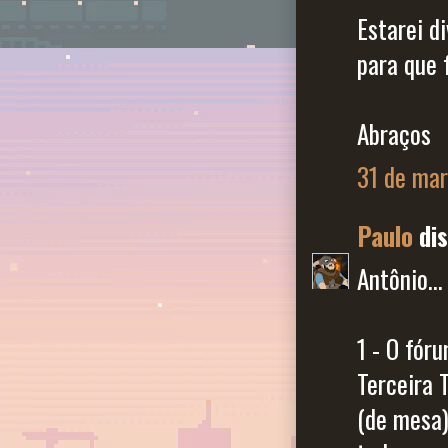
Estarei d
para que 
Abraços
31 de mar
Paulo
dis
Antônio...
1 - O fór
Terceira 
(de mesa)