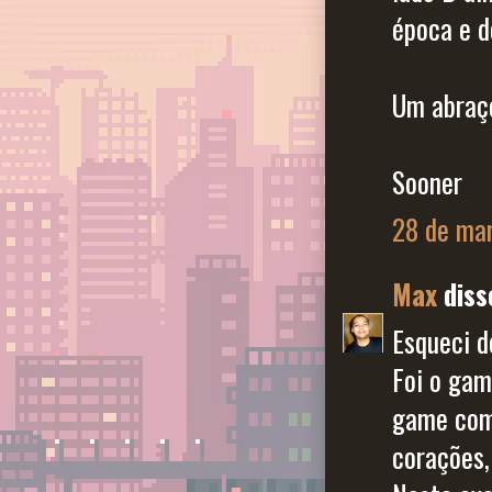
época e d
Um abraç
Sooner
28 de mar
Max
disse
Esqueci d
Foi o gam
game com 
corações,