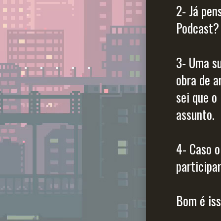
2- Já pen
Podcast?
3- Uma su
obra de a
sei que o
assunto.
4- Caso o
participa
Bom é iss