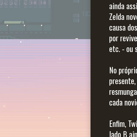
ainda ass
Zelda nov
causa dos
por reviv
etc. - ou
No própri
presente,
resmungan
cada novi
Enfim, Tw
lado B ai