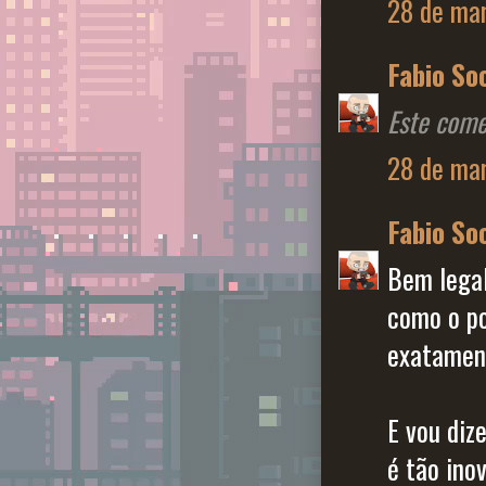
28 de mar
Fabio So
Este come
28 de mar
Fabio So
Bem legal
como o po
exatament
E vou diz
é tão ino