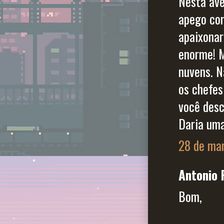
Nesta ave
apego com
apaixonar
enorme! M
nuvens. N
os chefes
você desc
Daria uma
28 de mar
Antonio 
Bom,