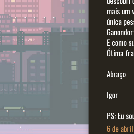
descobri 
mais um 
única pes
Ganondor
E como su
Ótima fra
Abraço
Igor
PS: Eu so
6 de abri