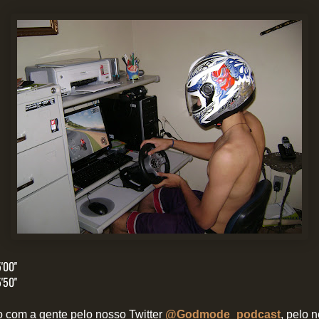
'00''
'50''
 com a gente pelo nosso Twitter
@Godmode_podcast
, pelo 