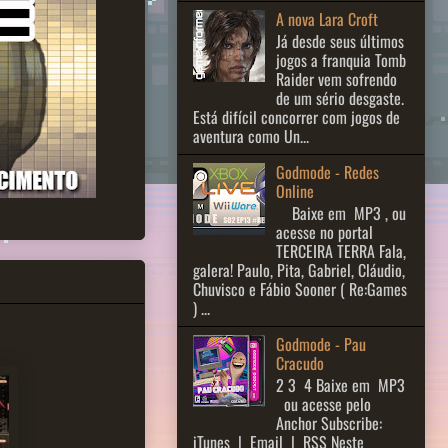
A nova Lara Croft
Já desde seus últimos
jogos a franquia Tomb
Raider vem sofrendo
de um sério desgaste.
Está difícil concorrer com jogos de
aventura como Un...
Godmode - Redes
Online
Baixe em MP3 , ou
acesse no portal
TERCEIRA TERRA Fala,
galera! Paulo, Pita, Gabriel, Cláudio,
Chuvisco e Fábio Sooner ( Re:Games
) ...
Godmode - Pau
Cracudo
2 3 ​ 4 Baixe em MP3
ou acesse pelo
Anchor Subscribe:
iTunes | Email | RSS Neste