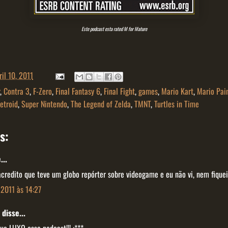
Este podcast esta rated M for Mature
ril 10, 2011
,
Contra 3
,
F-Zero
,
Final Fantasy 6
,
Final Fight
,
games
,
Mario Kart
,
Mario Pai
etroid
,
Super Nintendo
,
The Legend of Zelda
,
TMNT
,
Turtles in Time
s:
...
acredito que teve um globo repórter sobre videogame e eu não vi, nem fique
 2011 às 14:27
disse...