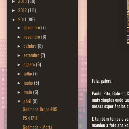
2013
(68)
►
2012
(111)
►
2011
(86)
▼
dezembro
(7)
►
novembro
(6)
►
outubro
(8)
►
setembro
(7)
►
agosto
(6)
►
julho
(7)
►
Fala, galera!
junho
(5)
►
maio
(6)
►
Paulo, Pita, Gabriel,
mais simples onde tud
abril
(9)
▼
nossas experiências c
Godmode Drops #05
PSN FAIL!
E também temos o ve
mandou a foto abaix
Godmode - Mortal