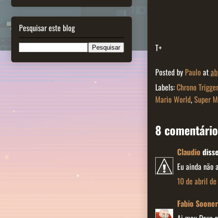
Pesquisar este blog
T+
Posted by
Paulo
at
ab
Labels:
Chrono Trigger
Mario World
,
Super M
8 comentário
Claudio
disse
Eu ainda não 
10 de abril de
Fabio Sooner