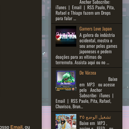
Anchor Subscribe:
iTunes | Email | RSS Paulo, Pita,
Rafael e Thiago fazem um Drops
para falar ...
Gamers Love Japan
A galera da indústria
ocidental, mostra o
seu amor pelos games
japoneses e pedem
doações para as vítimas do
terremoto. Assista aqui ou no ...
De Várzea
Baixe
em MP3 ou acesse
pelo Anchor
Subscribe: iTunes |
Email | RSS Paulo, Pita, Rafael,
Chuvisco, Brun...
تشغيل الوضع ٣٥
Baixe em MP3 ,
nosso
Email
, ou
assine o FEED , ou