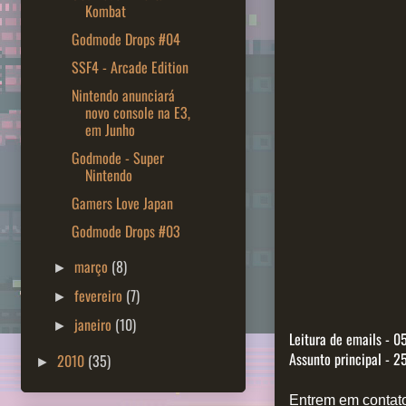
Kombat
Godmode Drops #04
SSF4 - Arcade Edition
Nintendo anunciará
novo console na E3,
em Junho
Godmode - Super
Nintendo
Gamers Love Japan
Godmode Drops #03
março
(8)
►
fevereiro
(7)
►
janeiro
(10)
►
Leitura de emails - 05
Assunto principal - 25
2010
(35)
►
Entrem em contato