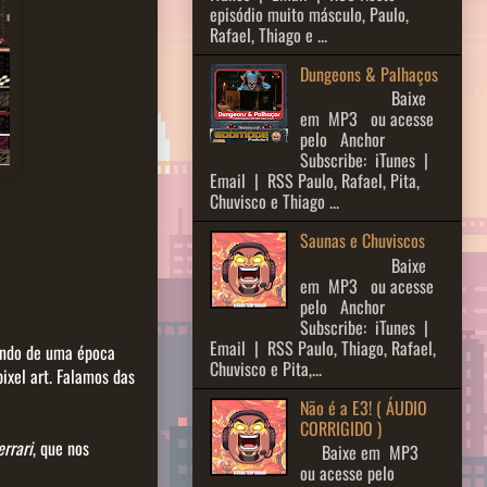
episódio muito másculo, Paulo,
Rafael, Thiago e ...
Dungeons & Palhaços
Baixe
em MP3 ou acesse
pelo Anchor
Subscribe: iTunes |
Email | RSS Paulo, Rafael, Pita,
Chuvisco e Thiago ...
Saunas e Chuviscos
Baixe
em MP3 ou acesse
pelo Anchor
Subscribe: iTunes |
Email | RSS Paulo, Thiago, Rafael,
rando de uma época
Chuvisco e Pita,...
ixel art. Falamos das
Não é a E3! ( ÁUDIO
CORRIGIDO )
rrari
, que nos
Baixe em MP3
ou acesse pelo