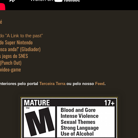
lé
o "A Link to the past"
do Super Nintendo
sca anda!" (Gladiador)
s jogos do SNES
 (Punch Out)
 video-game
teriores pelo portal
Terceira Terra
ou pelo nosso
Feed
.