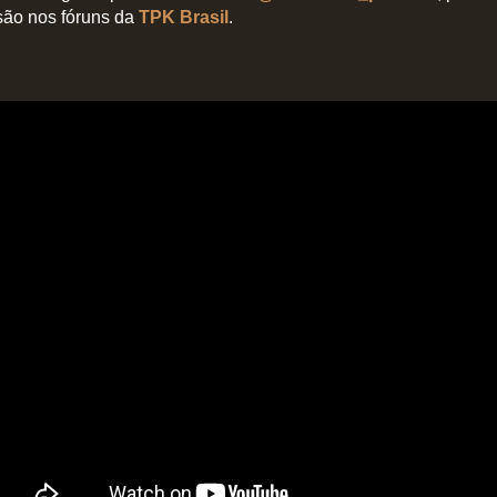
são nos fóruns da
TPK Brasil
.