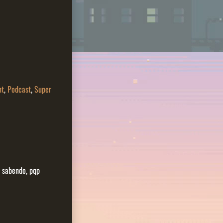
nt
,
Podcast
,
Super
i sabendo, pqp