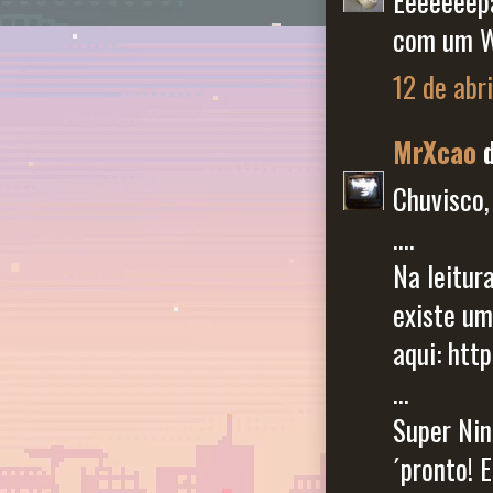
Eeeeeeepa
com um W
12 de abr
MrXcao
d
Chuvisco,
....
Na leitur
existe um
aqui: htt
...
Super Nin
´pronto! 