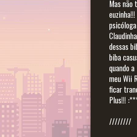
Mas não t
euzinha!!
psicóloga 
Claudinha
dessas bi
biba casu
quando a 
meu Wii R
ficar tra
Plus!!! :**
////////