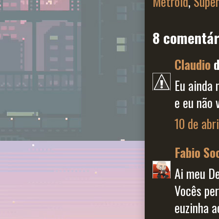
Metroid
,
Super
8 comentár
Claudio
d
Eu ainda 
e eu não 
10 de abr
Fabio So
Ai meu De
Vocês per
euzinha 