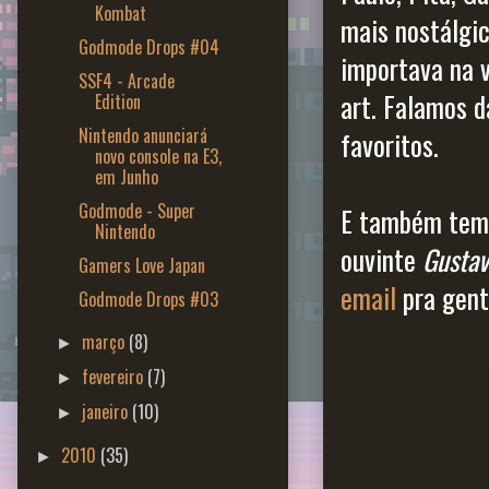
Kombat
mais nostálgi
Godmode Drops #04
importava na v
SSF4 - Arcade
art. Falamos d
Edition
Nintendo anunciará
favoritos.
novo console na E3,
em Junho
Godmode - Super
E também tem
Nintendo
ouvinte
Gustav
Gamers Love Japan
email
pra gent
Godmode Drops #03
março
(8)
►
fevereiro
(7)
►
janeiro
(10)
►
2010
(35)
►