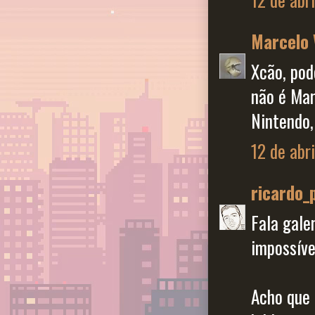
Marcelo 
Xcão, pod
não é Mar
Nintendo,
12 de abr
ricardo_
Fala gale
impossíve
Acho que 