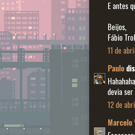
E antes q
Beijos,
Fábio Tro
11 de abri
Paulo
dis
Hahahahah
devia ser
12 de abr
Marcelo 