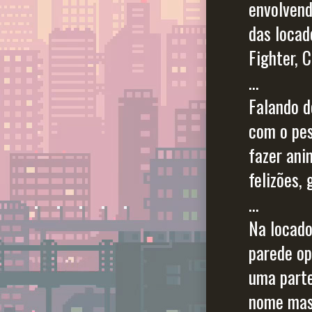
envolvend
das locad
Fighter, 
...
Falando d
com o pe
fazer ani
felizões,
...
Na locado
parede op
uma parte
nome mas 