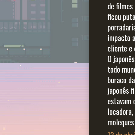
de filmes
ficou put
porradari
impacto a
cliente e
O japonês
todo mund
buraco da
japonês f
estavam d
locadora,
moleques 
12 de abr