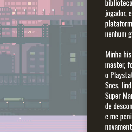
bibliotec
jogador, e
plataform
nenhum g
Minha his
master, f
o Playsta
Snes, lin
Super Mar
de descon
e me peni
novament