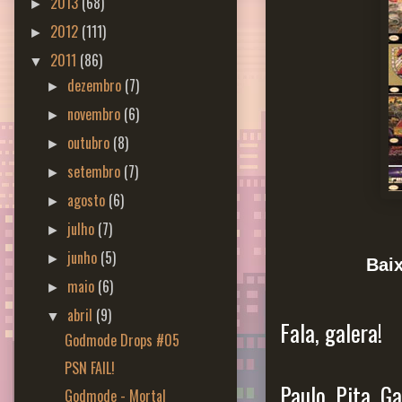
2013
(68)
►
2012
(111)
►
2011
(86)
▼
dezembro
(7)
►
novembro
(6)
►
outubro
(8)
►
setembro
(7)
►
agosto
(6)
►
julho
(7)
►
junho
(5)
►
Bai
maio
(6)
►
abril
(9)
▼
Fala, galera!
Godmode Drops #05
PSN FAIL!
Paulo, Pita, G
Godmode - Mortal