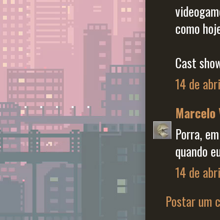
videogame
como hoje
Cast sho
14 de abr
Marcelo 
Porra, em
quando eu
14 de abri
Postar um 