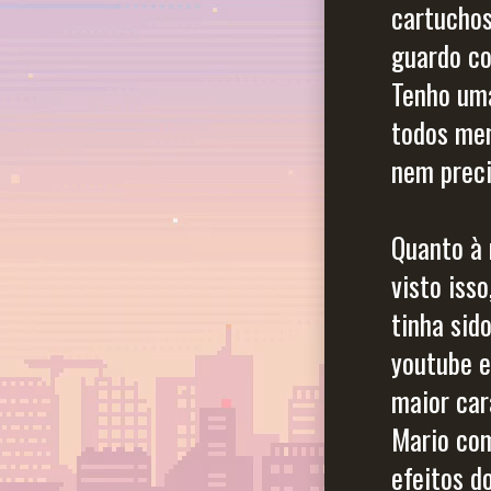
cartuchos
guardo co
Tenho uma
todos men
nem preci
Quanto à 
visto iss
tinha sid
youtube e
maior car
Mario co
efeitos d