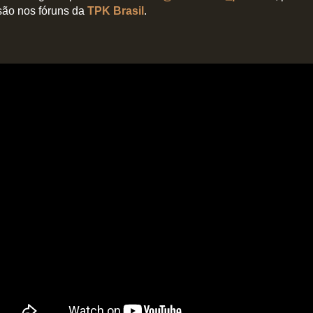
são nos fóruns da
TPK Brasil
.