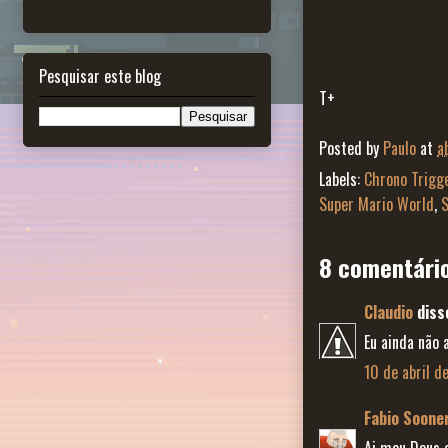
Pesquisar este blog
T+
Posted by
Paulo
at
a
Labels:
Chrono Trigg
Super Mario World
,
S
8 comentári
Claudio
disse
Eu ainda não 
10 de abril d
Fabio Soone