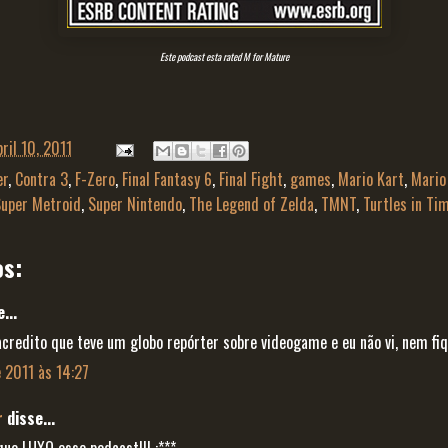
Este podcast esta rated M for Mature
bril 10, 2011
er
,
Contra 3
,
F-Zero
,
Final Fantasy 6
,
Final Fight
,
games
,
Mario Kart
,
Mario
uper Metroid
,
Super Nintendo
,
The Legend of Zelda
,
TMNT
,
Turtles in Ti
os:
...
acredito que teve um globo repórter sobre videogame e eu não vi, nem fi
e 2011 às 14:27
r
disse...