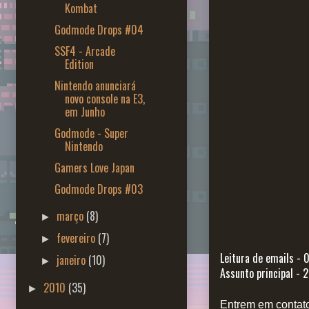
Kombat
Godmode Drops #04
SSF4 - Arcade
Edition
Nintendo anunciará
novo console na E3,
em Junho
Godmode - Super
Nintendo
Gamers Love Japan
Godmode Drops #03
março
(8)
►
fevereiro
(7)
►
Leitura de emails - 0
janeiro
(10)
►
Assunto principal - 2
2010
(35)
►
Entrem em contato