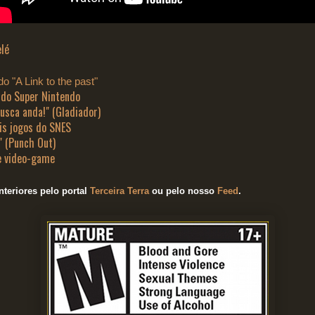
elé
o "A Link to the past"
 do Super Nintendo
usca anda!" (Gladiador)
is jogos do SNES
" (Punch Out)
e video-game
teriores pelo portal
Terceira Terra
ou pelo nosso
Feed
.