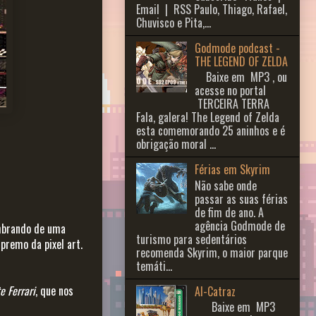
Email | RSS Paulo, Thiago, Rafael,
Chuvisco e Pita,...
Godmode podcast -
THE LEGEND OF ZELDA
Baixe em MP3 , ou
acesse no portal
TERCEIRA TERRA
Fala, galera! The Legend of Zelda
esta comemorando 25 aninhos e é
obrigação moral ...
Férias em Skyrim
Não sabe onde
passar as suas férias
de fim de ano. A
agência Godmode de
embrando de uma
turismo para sedentários
premo da pixel art.
recomenda Skyrim, o maior parque
temáti...
e Ferrari
, que nos
Al-Catraz
Baixe em MP3