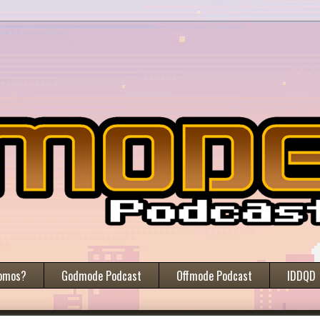
omos?
Godmode Podcast
Offmode Podcast
IDDQD