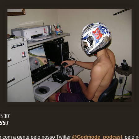
5'00''
5'50''
 com a gente pelo nosso Twitter
@Godmode_podcast
, pelo 