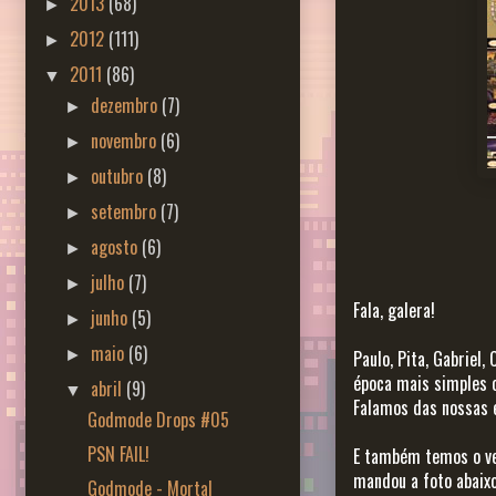
2013
(68)
►
2012
(111)
►
2011
(86)
▼
dezembro
(7)
►
novembro
(6)
►
outubro
(8)
►
setembro
(7)
►
agosto
(6)
►
julho
(7)
►
Fala, galera!
junho
(5)
►
maio
(6)
►
Paulo, Pita, Gabriel
época mais simples o
abril
(9)
▼
Falamos das nossas e
Godmode Drops #05
PSN FAIL!
E também temos o v
mandou a foto abai
Godmode - Mortal