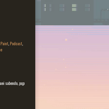
 Paint
,
Podcast
,
me
quei sabendo, pqp