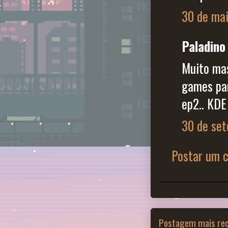
30 de mai
Paladino 
Muito mas
games para
ep2.. KDE 
30 de set
Postar um 
Postagem mais re