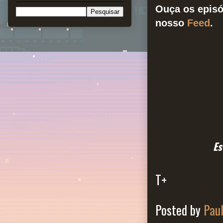
Ouça os episó
nosso
Feed
.
Es
T+
Posted by
Pau