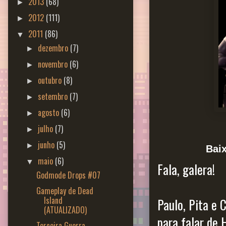
2013
(68)
►
2012
(111)
►
2011
(86)
▼
dezembro
(7)
►
novembro
(6)
►
outubro
(8)
►
setembro
(7)
►
agosto
(6)
►
julho
(7)
►
junho
(5)
►
Bai
maio
(6)
▼
Fala, galera!
Godmode Drops #07
Gameplay de Dead
Island
Paulo, Pita e
(ATUALIZADO)
para falar de 
Terceira Guerra