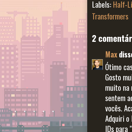
Labels:
Half-L
Transformers
2 comentár
Max
disse
Ótimo cas
Gosto mui
muito na 
sentem ao
vocês. A
Adquiri o
IDs para 