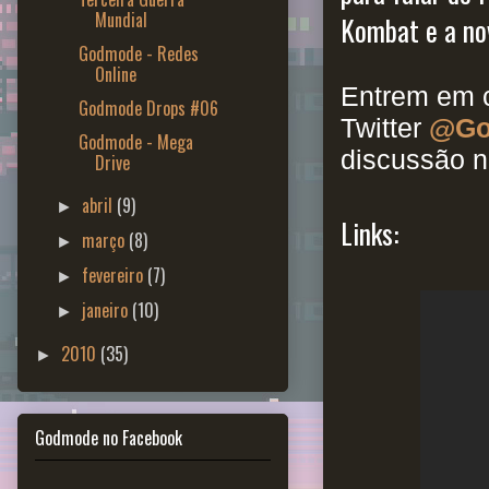
Mundial
Kombat e a nov
Godmode - Redes
Online
Entrem em c
Godmode Drops #06
Twitter
@Go
Godmode - Mega
discussão n
Drive
abril
(9)
►
Links:
março
(8)
►
fevereiro
(7)
►
janeiro
(10)
►
2010
(35)
►
Godmode no Facebook