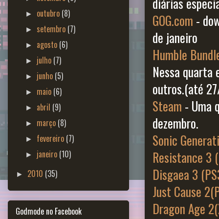
diárias especia
outubro
(8)
►
GOG.com
- dow
setembro
(7)
►
de janeiro
agosto
(6)
►
Humble Bundl
julho
(7)
►
Nessa quarta e
junho
(5)
►
outros.(até 27
maio
(6)
►
Steam
- Uma q
abril
(9)
►
dezembro.
março
(8)
►
Sonic Generat
fevereiro
(7)
►
janeiro
(10)
Resistance 3 
►
Disgaea 3 (P
2010
(35)
►
Just Cause 2(
Dragon Age 2
Godmode no Facebook