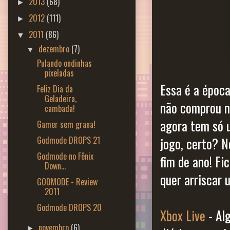
2013
(68)
►
2012
(111)
►
2011
(86)
▼
dezembro
(7)
▼
Pulando ondinhas
pixeladas
Essa é a époc
Feliz Dia da
Geladeira,
não comprou ne
cambada!
agora tem só 
Gamer sem grana!
Godmode DROPS 21
jogo, certo? N
Godmode no Fênix
fim de ano! F
Down...
quer arriscar 
GODMODE - Review
2011
Godmode DROPS 20
Xbox Live
- Al
novembro
(6)
►