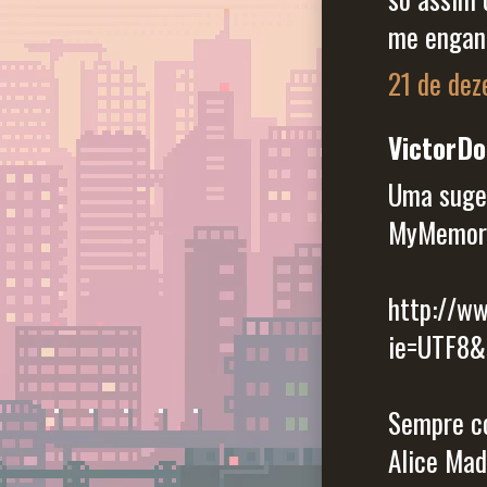
me engan
21 de dez
VictorDo
Uma suges
MyMemor
http://w
ie=UTF8
Sempre co
Alice Mad