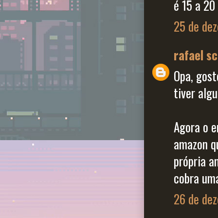
é 15 a 20 
25 de dez
rafael s
Opa, gost
tiver alg
Agora o e
amazon qu
própria a
cobra uma
26 de dez