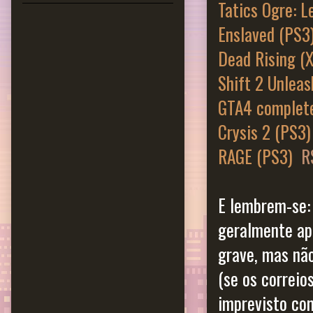
Tatics Ogre: L
Enslaved (PS3
Dead Rising (
Shift 2 Unlea
GTA4 complete
Crysis 2 (PS3)
RAGE (PS3)
R
E lembrem-se:
geralmente ap
grave, mas nã
(se os correio
imprevisto com