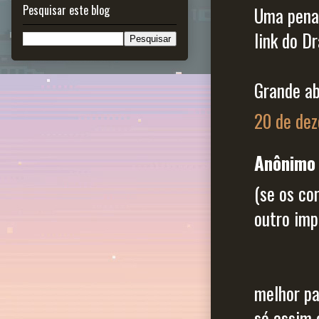
Pesquisar este blog
Uma pena 
link do D
Grande ab
20 de dez
Anônimo 
(se os co
outro imp
melhor pa
só assim 