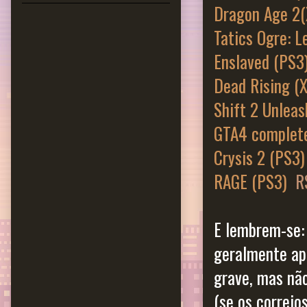
Dragon Age 2
Tatics Ogre: L
Enslaved (PS3
Dead Rising (
Shift 2 Unlea
GTA4 complete
Crysis 2 (PS3)
RAGE (PS3)
R
E lembrem-se:
geralmente ap
grave, mas nã
(se os correio