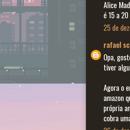
Alice Mad
é 15 a 20 
25 de dez
rafael s
Opa, gost
tiver alg
Agora o e
amazon qu
própria a
cobra uma