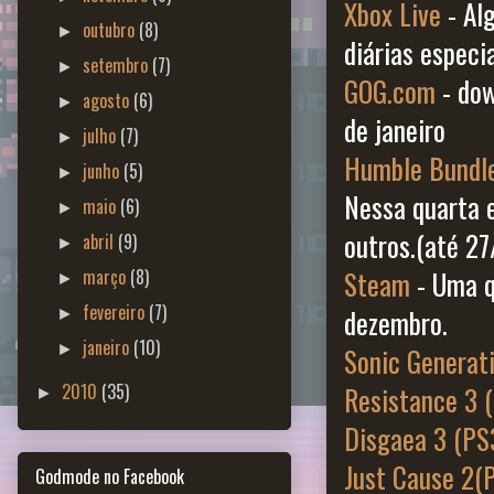
Xbox Live
- Al
outubro
(8)
►
diárias especia
setembro
(7)
►
GOG.com
- dow
agosto
(6)
►
de janeiro
julho
(7)
►
Humble Bundl
junho
(5)
►
Nessa quarta e
maio
(6)
►
outros.(até 27
abril
(9)
►
março
(8)
Steam
- Uma q
►
fevereiro
(7)
dezembro.
►
janeiro
(10)
►
Sonic Generat
2010
(35)
Resistance 3 
►
Disgaea 3 (P
Just Cause 2(
Godmode no Facebook