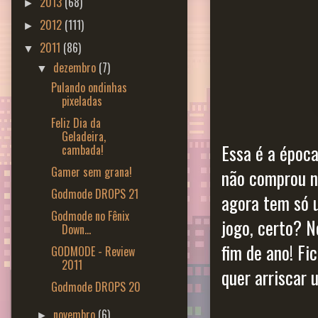
2013
(68)
►
2012
(111)
►
2011
(86)
▼
dezembro
(7)
▼
Pulando ondinhas
pixeladas
Feliz Dia da
Geladeira,
Essa é a époc
cambada!
Gamer sem grana!
não comprou ne
Godmode DROPS 21
agora tem só 
Godmode no Fênix
jogo, certo? N
Down...
fim de ano! F
GODMODE - Review
2011
quer arriscar 
Godmode DROPS 20
novembro
(6)
►