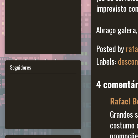
imprevisto com
Abraço galera,
Posted by
raf
Labels:
descon
Seguidores
4 comentár
Rafael B
Grandes s
costumo d
promoçõe