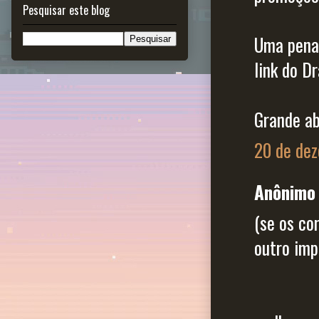
Pesquisar este blog
Uma pena 
link do D
Grande ab
20 de dez
Anônimo 
(se os co
outro imp