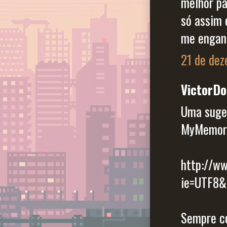
melhor pa
só assim 
me engan
21 de dez
VictorDo
Uma suges
MyMemor
http://w
ie=UTF8
Sempre co