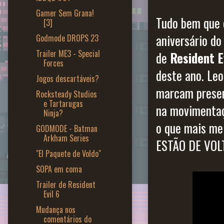
Gamer Sem Grana!
Tudo bem que 
[3]
aniversário do
Godmode DROPS 23
Trailer ME3 - Special
de
Resident E
Forces
deste ano. Leo
Jogos descartáveis?
marcam presenç
Rocksteady Studios
e Tartarugas
na movimentaç
Ninja?
o que mais me
GODMODE - Batman
Arkham Series
ESTÃO DE VOLTA
"El Paquete de Voldo"
SOPA em coma
Trailer de Resident
Evil 6
Mudança nos
comentários do