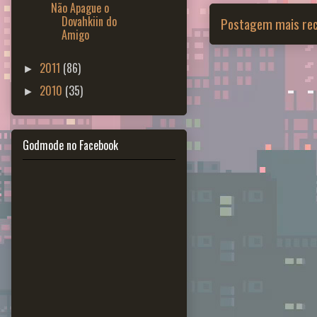
Não Apague o
Dovahkiin do
Postagem mais re
Amigo
2011
(86)
►
2010
(35)
►
Godmode no Facebook