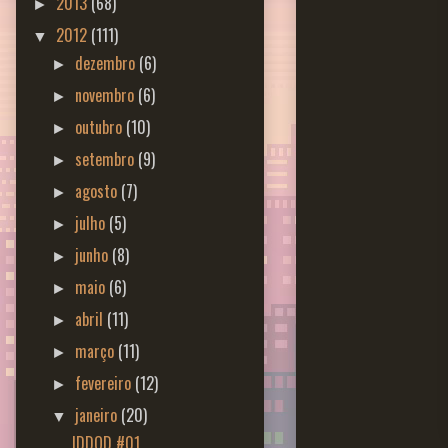
2013
(68)
►
2012
(111)
▼
dezembro
(6)
►
novembro
(6)
►
outubro
(10)
►
setembro
(9)
►
agosto
(7)
►
julho
(5)
►
junho
(8)
►
maio
(6)
►
abril
(11)
►
março
(11)
►
fevereiro
(12)
►
janeiro
(20)
▼
IDDQD #01