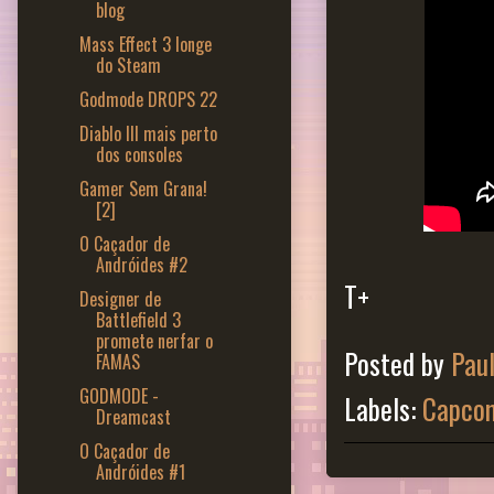
blog
Mass Effect 3 longe
do Steam
Godmode DROPS 22
Diablo III mais perto
dos consoles
Gamer Sem Grana!
[2]
O Caçador de
Andróides #2
T+
Designer de
Battlefield 3
promete nerfar o
Posted by
Pau
FAMAS
GODMODE -
Labels:
Capco
Dreamcast
O Caçador de
Andróides #1