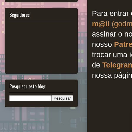
Para entrar
Seguidores
m@il
(godm
assinar o n
nosso
Patr
trocar uma 
de
Telegra
nossa pági
Pesquisar este blog