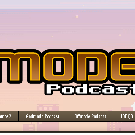
omos?
Godmode Podcast
Offmode Podcast
IDDQD