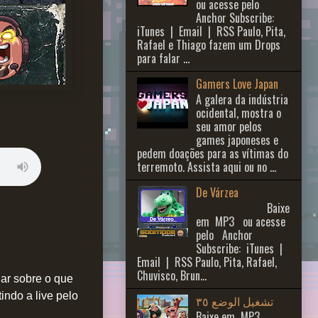
ou acesse pelo
Anchor Subscribe:
iTunes | Email | RSS Paulo, Pita,
Rafael e Thiago fazem um Drops
para falar ...
Gamers Love Japan
A galera da indústria
ocidental, mostra o
seu amor pelos
games japoneses e
pedem doações para as vítimas do
terremoto. Assista aqui ou no ...
De Várzea
Baixe
em MP3 ou acesse
pelo Anchor
Subscribe: iTunes |
Email | RSS Paulo, Pita, Rafael,
Chuvisco, Brun...
ar sobre o que
ndo a live pelo
تشغيل الوضع ٣٥
Baixe em MP3 ,