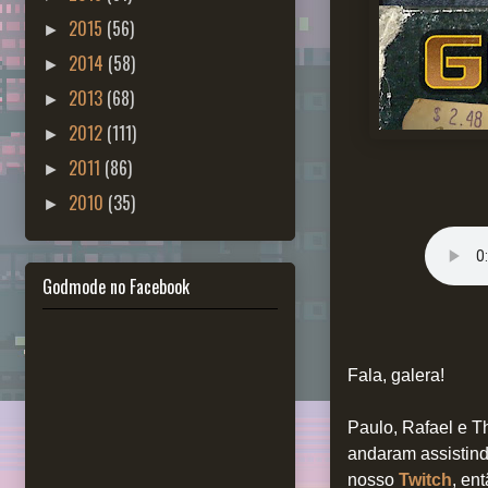
2015
(56)
►
2014
(58)
►
2013
(68)
►
2012
(111)
►
2011
(86)
►
2010
(35)
►
Godmode no Facebook
Fala, galera!
Paulo, Rafael e T
andaram assistind
nosso
Twitch
, en