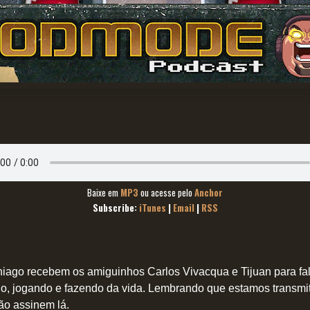
Baixe em
MP3
ou acesse pelo
Anchor
Subscribe:
iTunes
|
Email
|
RSS
hiago recebem os amiguinhos Carlos Vivacqua e Tijuan para fal
o, jogando e fazendo da vida
.
L
embrando que estamos transmiti
tão assinem lá.