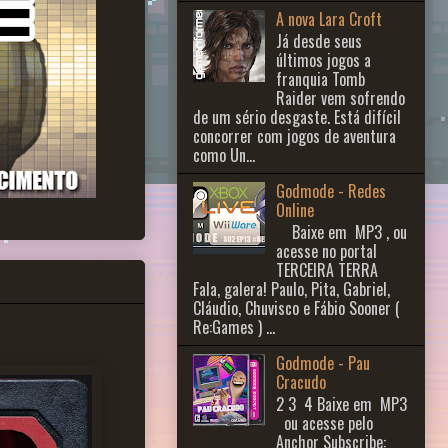
A nova Lara Croft
Já desde seus
últimos jogos a
franquia Tomb
Raider vem sofrendo
de um sério desgaste. Está difícil
concorrer com jogos de aventura
como Un...
Godmode - Redes
Online
Baixe em MP3 , ou
acesse no portal
TERCEIRA TERRA
Fala, galera! Paulo, Pita, Gabriel,
Cláudio, Chuvisco e Fábio Sooner (
Re:Games ) ...
Godmode - Pau
Cracudo
2 3 ​ 4 Baixe em MP3
ou acesse pelo
Anchor Subscribe: