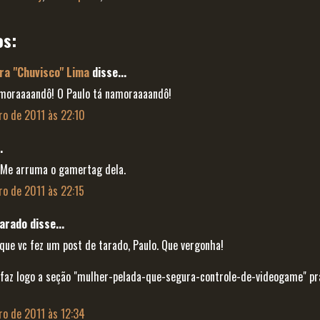
os:
ra "Chuvisco" Lima
disse...
amoraaaandô! O Paulo tá namoraaaandô!
ro de 2011 às 22:10
.
Me arruma o gamertag dela.
ro de 2011 às 22:15
arado disse...
que vc fez um post de tarado, Paulo. Que vergonha!
 faz logo a seção "mulher-pelada-que-segura-controle-de-videogame" pr
ro de 2011 às 12:34