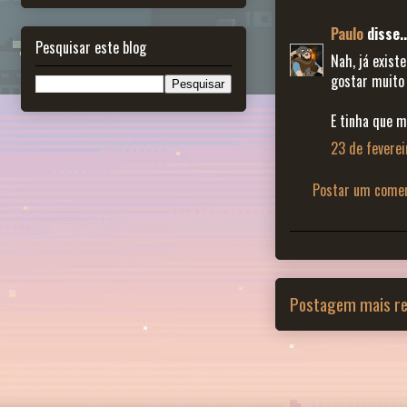
Paulo
disse..
Pesquisar este blog
Nah, já exist
gostar muito 
E tinha que 
23 de feverei
Postar um comen
Postagem mais re