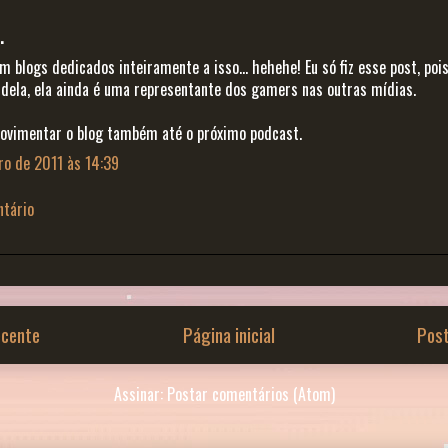
.
em blogs dedicados inteiramente a isso... hehehe! Eu só fiz esse post, poi
dela, ela ainda é uma representante dos gamers nas outras mídias.
movimentar o blog também até o próximo podcast.
ro de 2011 às 14:39
tário
cente
Página inicial
Pos
Assinar:
Postar comentários (Atom)