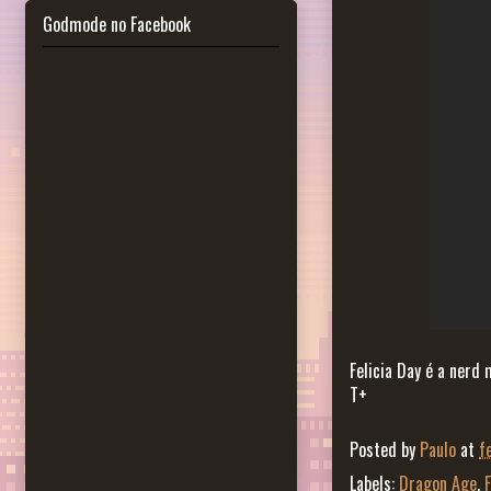
Godmode no Facebook
Felicia Day é a nerd 
T+
Posted by
Paulo
at
f
Labels:
Dragon Age
,
F