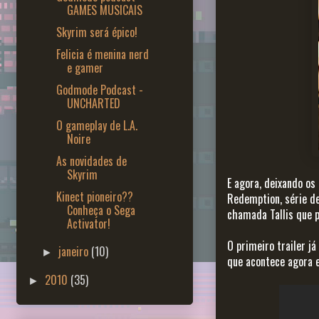
GAMES MUSICAIS
Skyrim será épico!
Felicia é menina nerd
e gamer
Godmode Podcast -
UNCHARTED
O gameplay de L.A.
Noire
As novidades de
Skyrim
E agora, deixando o
Kinect pioneiro??
Redemption, série de
Conheça o Sega
chamada Tallis que 
Activator!
O primeiro trailer j
janeiro
(10)
►
que acontece agora 
2010
(35)
►