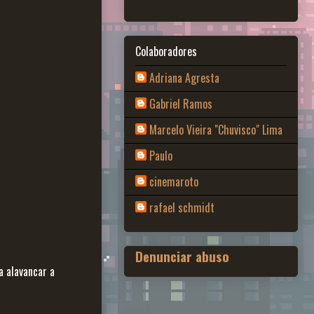
Colaboradores
Adriana Agresta
Gabriel Ramos
Marcelo Vieira "Chuvisco" Lima
Paulo
cinemaroto
rafael schmidt
Denunciar abuso
a alavancar a