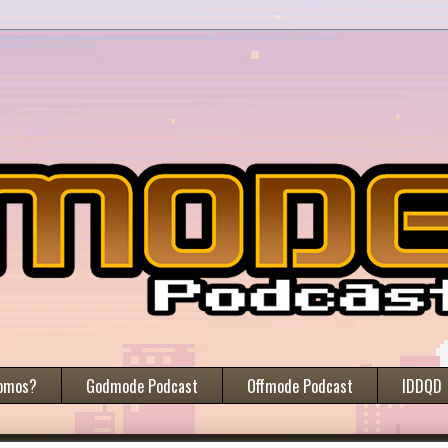
omos?
Godmode Podcast
Offmode Podcast
IDDQD