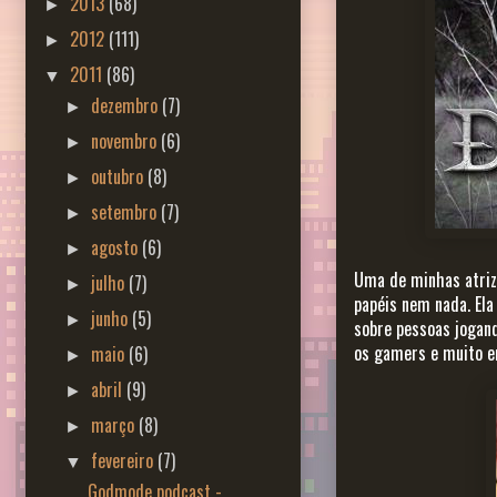
2013
(68)
►
2012
(111)
►
2011
(86)
▼
dezembro
(7)
►
novembro
(6)
►
outubro
(8)
►
setembro
(7)
►
agosto
(6)
►
Uma de minhas atrize
julho
(7)
►
papéis nem nada. Ela 
junho
(5)
►
sobre pessoas jogan
os gamers e muito e
maio
(6)
►
abril
(9)
►
março
(8)
►
fevereiro
(7)
▼
Godmode podcast -