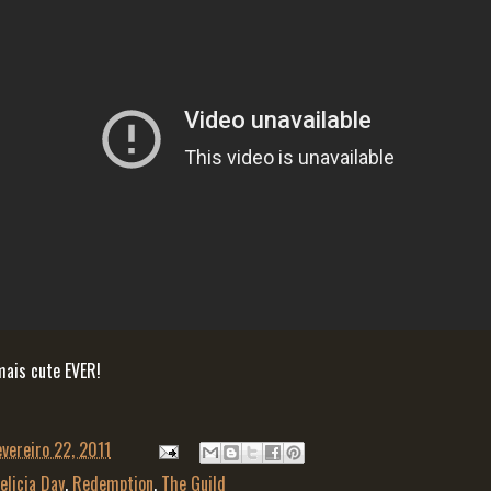
mais cute EVER!
evereiro 22, 2011
elicia Day
,
Redemption
,
The Guild