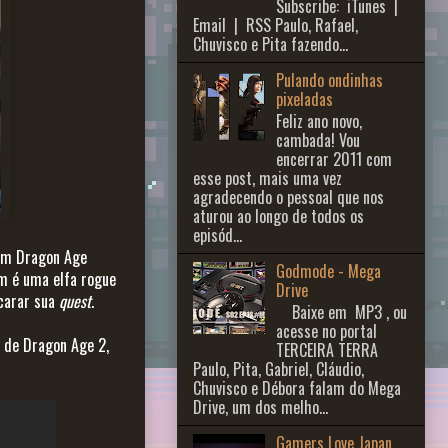
Subscribe: iTunes |
Email | RSS Paulo, Rafael,
Chuvisco e Pita fazendo...
Pulando ondinhas
pixeladas
Feliz ano novo,
cambada! Vou
encerrar 2011 com
esse post, mais uma vez
agradecendo o pessoal que nos
aturou ao longo de todos os
episód...
 em Dragon Age
Godmode - Mega
em é uma elfa rogue
Drive
carar sua
quest
.
Baixe em MP3 , ou
acesse no portal
o de Dragon Age 2,
TERCEIRA TERRA
Paulo, Pita, Gabriel, Cláudio,
Chuvisco e Débora falam do Mega
Drive, um dos melho...
Gamers Love Japan