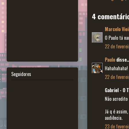
4 comentári
Marcelo Viei
O Paulo tá n
22 de feverei
Paulo
disse..
Hahahahaha! 
Seguidores
22 de feverei
Gabriel - O T
Não acredito 
Já q é assim,
audiência.
23 de feverei