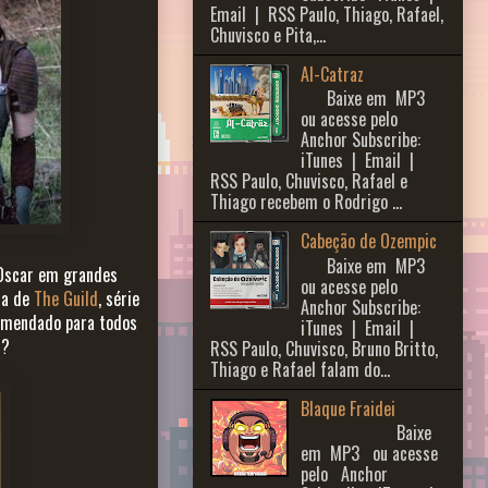
Email | RSS Paulo, Thiago, Rafael,
Chuvisco e Pita,...
Al-Catraz
Baixe em MP3
ou acesse pelo
Anchor Subscribe:
iTunes | Email |
RSS Paulo, Chuvisco, Rafael e
Thiago recebem o Rodrigo ...
Cabeção de Ozempic
Baixe em MP3
 Oscar em grandes
ou acesse pelo
ora de
The Guild
, série
Anchor Subscribe:
comendado para todos
iTunes | Email |
r
?
RSS Paulo, Chuvisco, Bruno Britto,
Thiago e Rafael falam do...
Blaque Fraidei
Baixe
em MP3 ou acesse
pelo Anchor