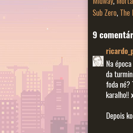
Midway
,
Morta
Sub Zero
,
The 
9 comentár
ricardo_
Na época 
da turmin
foda né? 
karalho!! 
Depois ko