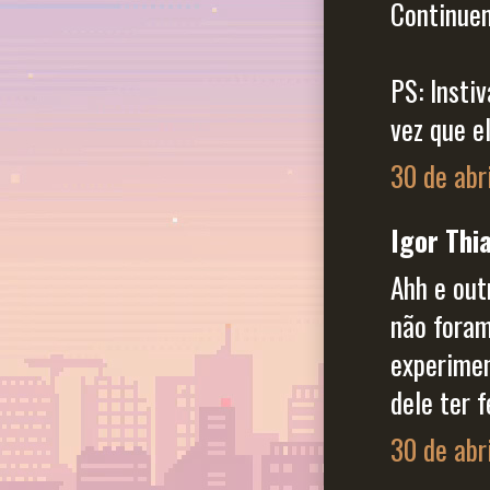
Continuem
PS: Inst
vez que e
30 de abr
Igor Thia
Ahh e out
não foram
experimen
dele ter f
30 de abr