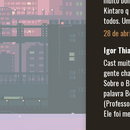
muito bom
Kintaro q
todos. Um
28 de abr
Igor Thia
Cast muit
gente cha
Sobre o B
palavra B
(Professo
Ele foi m