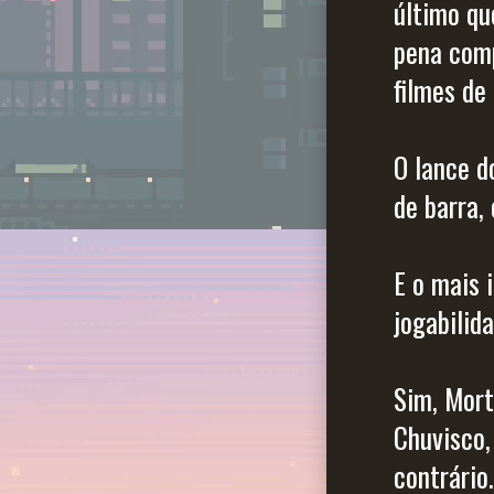
último qu
pena comp
filmes de
O lance d
de barra,
E o mais 
jogabilid
Sim, Mort
Chuvisco,
contrário