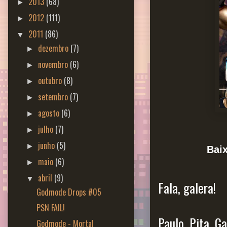
2013
(68)
►
2012
(111)
►
2011
(86)
▼
dezembro
(7)
►
novembro
(6)
►
outubro
(8)
►
setembro
(7)
►
agosto
(6)
►
julho
(7)
►
junho
(5)
►
Bai
maio
(6)
►
abril
(9)
▼
Fala, galera!
Godmode Drops #05
PSN FAIL!
Paulo, Pita, G
Godmode - Mortal