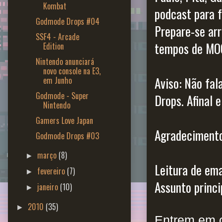
Kombat
podcast para f
Godmode Drops #04
Prepare-se ar
SSF4 - Arcade
tempos de MO
Edition
Nintendo anunciará
novo console na E3,
Aviso: Não fa
em Junho
Godmode - Super
Drops. Afinal 
Nintendo
Gamers Love Japan
Agradecimento
Godmode Drops #03
março
(8)
►
Leitura de emai
fevereiro
(7)
►
Assunto princip
janeiro
(10)
►
2010
(35)
►
Entrem em c