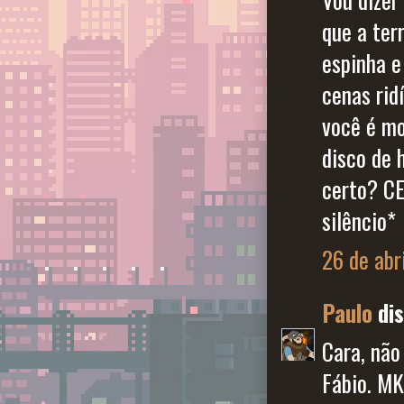
que a ter
espinha e
cenas rid
você é mo
disco de 
certo? CE
silêncio*
26 de abr
Paulo
dis
Cara, não
Fábio. MK