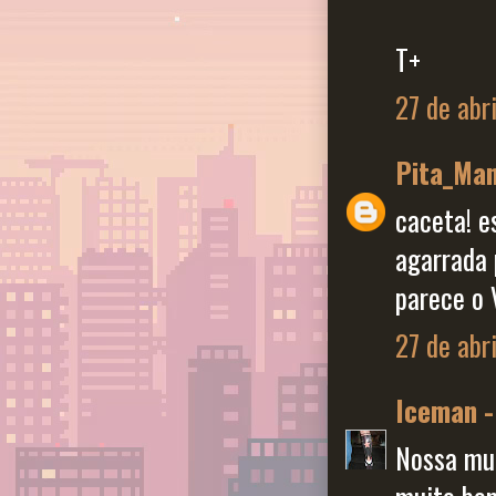
T+
27 de abr
Pita_Ma
caceta! e
agarrada 
parece o 
27 de abr
Iceman -
Nossa mui