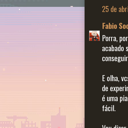
25 de abr
Fabio So
Porra, po
acabado s
conseguir
E olha, v
de experi
é uma pia
fácil.
Vou dizer