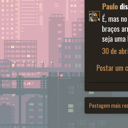
Paulo
dis
É, mas no
braços ar
seja uma 
30 de abr
Postar um 
Postagem mais re