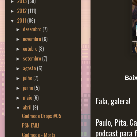
2013
(68)
►
2012
(111)
►
2011
(86)
▼
dezembro
(7)
►
novembro
(6)
►
outubro
(8)
►
setembro
(7)
►
agosto
(6)
►
Bai
julho
(7)
►
junho
(5)
►
maio
(6)
Fala, galera!
►
abril
(9)
▼
Godmode Drops #05
Paulo, Pita, G
PSN FAIL!
podcast para f
Godmode - Mortal