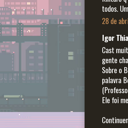
todos. Um
28 de abr
Igor Thia
Cast muit
gente cha
Sobre o B
palavra B
(Professo
Ele foi m
Continuem