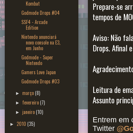
Kombat
Prepare-se ar
Godmode Drops #04
tempos de MO
SSF4 - Arcade
Edition
Aviso: Não fa
Nintendo anunciará
novo console na E3,
Drops. Afinal 
em Junho
Godmode - Super
Nintendo
Agradecimento
Gamers Love Japan
Godmode Drops #03
Leitura de emai
março
(8)
►
Assunto princip
fevereiro
(7)
►
janeiro
(10)
►
Entrem em c
2010
(35)
►
Twitter
@Go