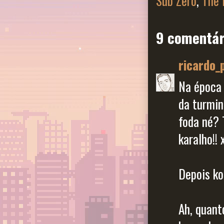
Sub Zero
,
The 
9 comentár
ricardo_
Na época 
da turmin
foda né? 
karalho!! 
Depois ko
Ah, quant