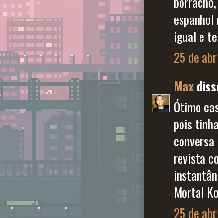
borracho,
espanhol 
igual e t
25 de abr
Max
disse
Ótimo cas
pois tinh
conversa 
revista c
instantân
Mortal Ko
25 de abr