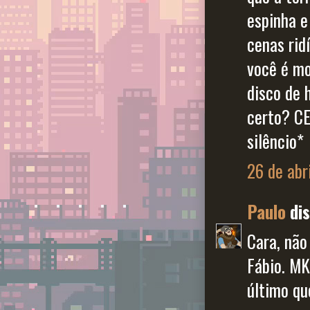
espinha e
cenas rid
você é mo
disco de 
certo? CE
silêncio*
26 de abr
Paulo
dis
Cara, não
Fábio. MK
último qu