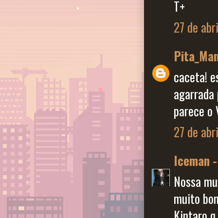
T+
27 de abr
Pita_Ma
caceta! e
agarrada 
parece o 
27 de abr
Iceman -
Nossa mui
muito bom
Kintaro q