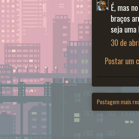
É, mas no
braços ar
seja uma 
30 de abr
Postar um 
Postagem mais re