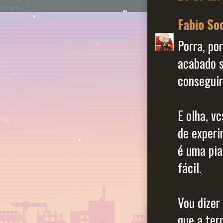
Fabio So
Porra, po
acabado s
conseguir
E olha, v
de experi
é uma pia
fácil.
Vou dizer
que a ter