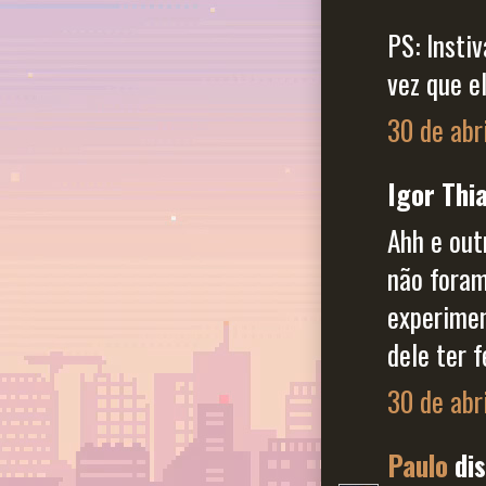
PS: Inst
vez que e
30 de abr
Igor Thia
Ahh e out
não foram
experimen
dele ter f
30 de abr
Paulo
dis