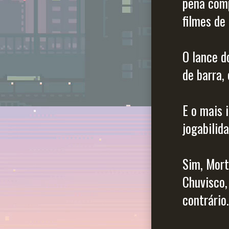
pena comp
filmes de
O lance d
de barra,
E o mais 
jogabilid
Sim, Mort
Chuvisco,
contrário