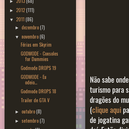
2013
(68)
►
2012
(111)
►
2011
(86)
▼
dezembro
(7)
►
novembro
(6)
▼
Férias em Skyrim
GODMODE - Consoles
for Dummies
Godmode DROPS 19
GODMODE - Eu
Não sabe onde 
odeio...
turismo para 
Godmode DROPS 18
dragões do mu
Trailer de GTA V
(
clique aqui
pa
outubro
(8)
►
de jogatina ga
setembro
(7)
►