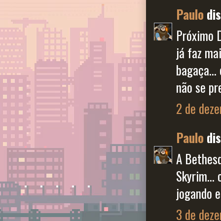
Paulo
dis
Próximo D
já faz ma
bagaça...
não se pr
2 de deze
Paulo
dis
A Bethesd
Skyrim...
jogando e
3 de deze