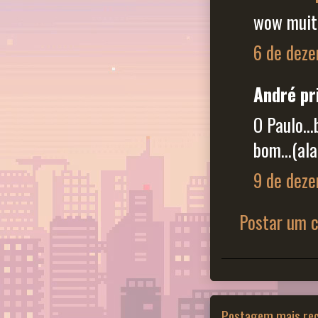
wow muit
6 de deze
André pr
O Paulo..
bom...(al
9 de deze
Postar um 
Postagem mais re