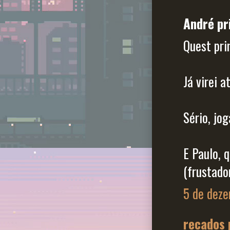
André pr
Quest pri
Já virei a
Sério, jog
E Paulo,
(frustado
5 de deze
recados 