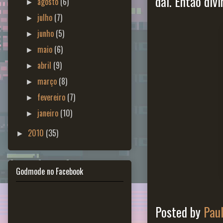
daí. Então div
agosto
(6)
►
julho
(7)
►
junho
(5)
►
maio
(6)
►
abril
(9)
►
março
(8)
►
fevereiro
(7)
►
janeiro
(10)
►
2010
(35)
►
Godmode no Facebook
Posted by
Pau