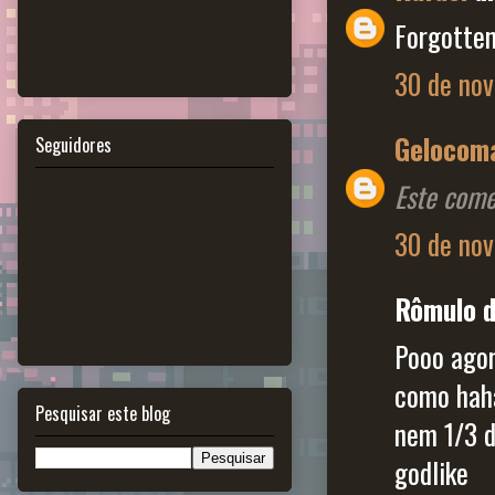
Forgotten
30 de nov
Gelocom
Seguidores
Este come
30 de nov
Rômulo di
Pooo agor
como haha
Pesquisar este blog
nem 1/3 d
godlike