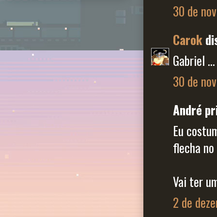
30 de nov
Carok
dis
Gabriel .
30 de nov
André pr
Eu costum
flecha no 
Vai ter u
2 de deze