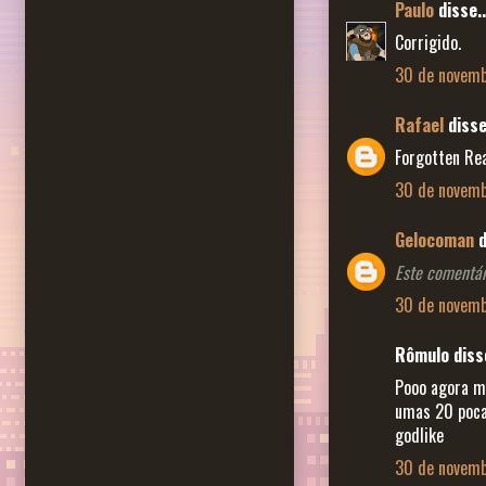
Paulo
disse..
Corrigido.
30 de novemb
Rafael
disse.
Forgotten Rea
30 de novemb
Gelocoman
d
Este comentári
30 de novemb
Rômulo disse
Pooo agora me
umas 20 pocas
godlike
30 de novemb