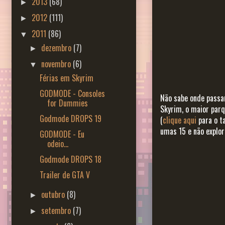
2013
(68)
►
2012
(111)
►
2011
(86)
▼
dezembro
(7)
►
novembro
(6)
▼
Férias em Skyrim
GODMODE - Consoles
Não sabe onde passa
for Dummies
Skyrim, o maior par
Godmode DROPS 19
(
clique aqui
para o t
umas 15 e não explor
GODMODE - Eu
odeio...
Godmode DROPS 18
Trailer de GTA V
outubro
(8)
►
setembro
(7)
►