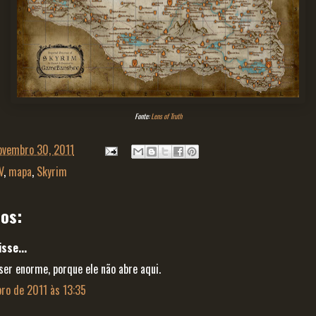
Fonte:
Lens of Truth
ovembro 30, 2011
V
,
mapa
,
Skyrim
os:
sse...
er enorme, porque ele não abre aqui.
ro de 2011 às 13:35