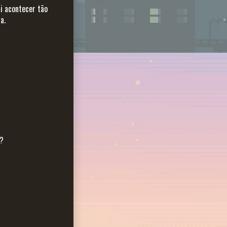
i acontecer tão
a.
)?