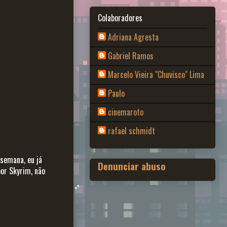
Colaboradores
Adriana Agresta
Gabriel Ramos
Marcelo Vieira "Chuvisco" Lima
Paulo
cinemaroto
rafael schmidt
 semana, eu já
Denunciar abuso
or Skyrim, não