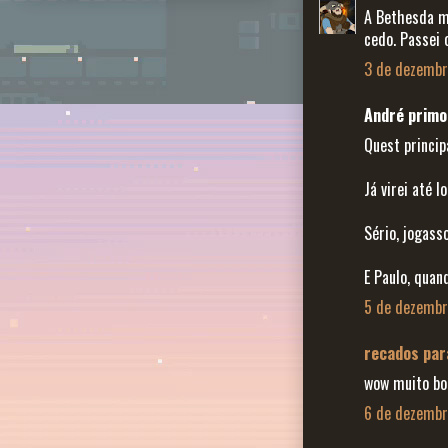
A Bethesda me
cedo. Passei 
3 de dezembr
André primo 
Quest princip
Já virei até l
Sério, jogasso
E Paulo, qua
5 de dezembr
recados par
wow muito b
6 de dezembr