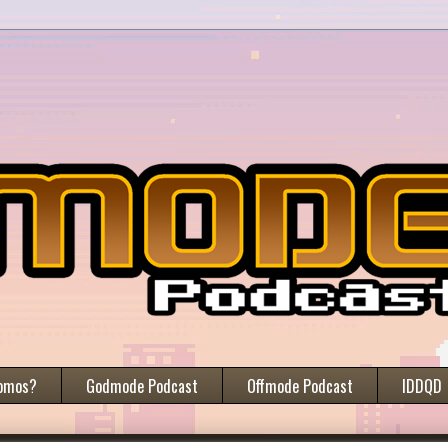
omos?
Godmode Podcast
Offmode Podcast
IDDQD