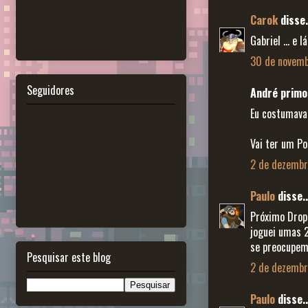
Carok
disse.
Gabriel ... 
30 de novemb
Seguidores
André primo 
Eu costumava 
Vai ter um P
2 de dezembr
Paulo
disse..
Próximo Drops
joguei umas 2
se preocupem.
Pesquisar este blog
2 de dezembr
Paulo
disse..