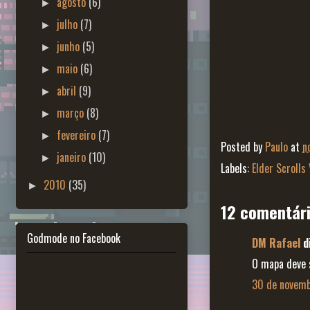
agosto
(6)
►
julho
(7)
►
junho
(5)
►
maio
(6)
►
abril
(9)
►
março
(8)
►
fevereiro
(7)
►
Posted by
Paulo
at
n
janeiro
(10)
►
Labels:
Elder Scrolls 
2010
(35)
►
12 comentári
Godmode no Facebook
DM Rafael
di
O mapa deve s
30 de novemb