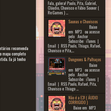
Fala, galera! Paulo, Pita, Gabriel,
Cláudio, Chuvisco e Fábio Sooner (
Re:Games ) ...
Saunas e Chuviscos
Baixe
em MP3 ou acesse
pelo Anchor
Subscribe: iTunes |
Email | RSS Paulo, Thiago, Rafael,
entários recomenda
Chuvisco e Pita,...
do mapa completo
tida. Eu já tenho
Dungeons & Palhaços
Baixe
em MP3 ou acesse
pelo Anchor
Subscribe: iTunes |
Email | RSS Paulo, Rafael, Pita,
Chuvisco e Thiago ...
Não é a E3! ( ÁUDIO
CORRIGIDO )
Baixe em MP3