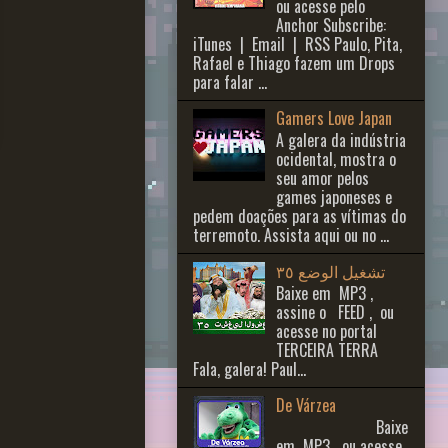
ou acesse pelo
Anchor Subscribe:
iTunes | Email | RSS Paulo, Pita,
Rafael e Thiago fazem um Drops
para falar ...
Gamers Love Japan
A galera da indústria
ocidental, mostra o
seu amor pelos
games japoneses e
pedem doações para as vítimas do
terremoto. Assista aqui ou no ...
تشغيل الوضع ٣٥
Baixe em MP3 ,
assine o FEED , ou
acesse no portal
TERCEIRA TERRA
Fala, galera! Paul...
De Várzea
Baixe
em MP3 ou acesse