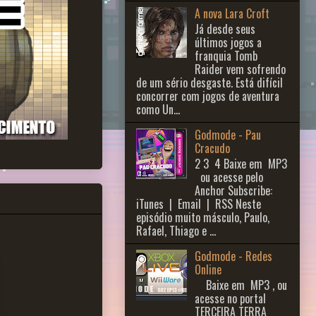
A nova Lara Croft
Já desde seus
últimos jogos a
franquia Tomb
Raider vem sofrendo
de um sério desgaste. Está difícil
concorrer com jogos de aventura
como Un...
Godmode - Pau
Cracudo
2 3 ​ 4 Baixe em MP3
ou acesse pelo
Anchor Subscribe:
iTunes | Email | RSS Neste
episódio muito másculo, Paulo,
Rafael, Thiago e ...
Godmode - Redes
Online
Baixe em MP3 , ou
acesse no portal
TERCEIRA TERRA