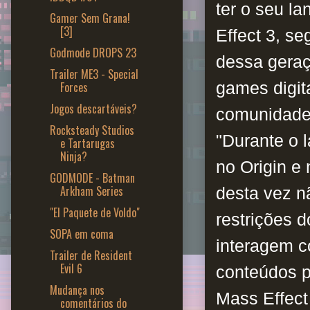
ter o seu l
Gamer Sem Grana!
[3]
Effect 3, s
Godmode DROPS 23
dessa geraç
Trailer ME3 - Special
games digit
Forces
Jogos descartáveis?
comunidade 
Rocksteady Studios
"Durante o l
e Tartarugas
Ninja?
no Origin e 
GODMODE - Batman
Arkham Series
desta vez n
"El Paquete de Voldo"
restrições 
SOPA em coma
interagem c
Trailer de Resident
Evil 6
conteúdos p
Mudança nos
Mass Effect
comentários do