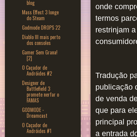
blog
onde compre
Mass Effect 3 longe
termos parc
do Steam
Godmode DROPS 22
restrinjam a
Diablo III mais perto
consumidor
dos consoles
Gamer Sem Grana!
[2]
O Caçador de
Andróides #2
Tradução par
Designer de
publicação 
Battlefield 3
promete nerfar o
de venda de
FAMAS
que para el
GODMODE -
Dreamcast
principal pr
O Caçador de
Andróides #1
a entrada d