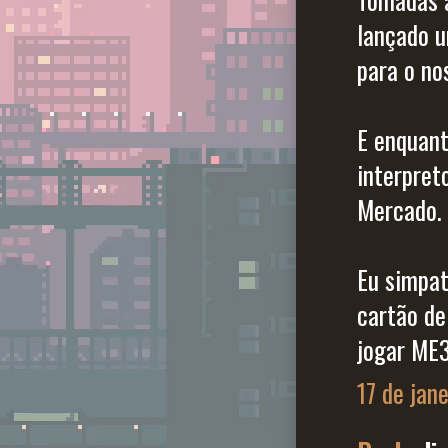
lançado u
para o no
E enquant
interpret
Mercado.
Eu simpa
cartão de
jogar ME3
17 de jane