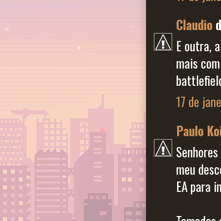
Claudio
d
E outra, 
mais com 
battlefie
17 de jan
Paulo Ko
Senhores 
meu desc
EA para i
Tomadas a