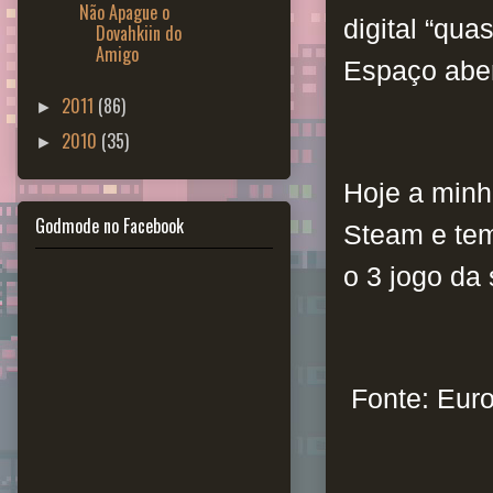
Não Apague o
digital “qua
Dovahkiin do
Amigo
Espaço aber
2011
(86)
►
2010
(35)
►
Hoje a minh
Godmode no Facebook
Steam e tem
o 3 jogo da
Fonte: Eur
_________