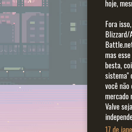
hoje, mes
Fora isso
Blizzard/A
Battle.ne
mas esse 
besta, co
sistema" 
você não 
mercado n
Valve sej
independe
17 de jan