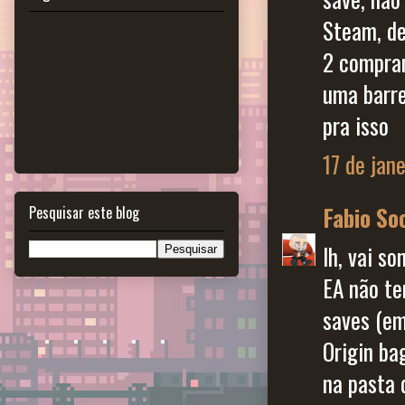
Steam, de
2 comprar
uma barre
pra isso
17 de jan
Fabio So
Pesquisar este blog
Ih, vai s
EA não te
saves (em
Origin ba
na pasta 