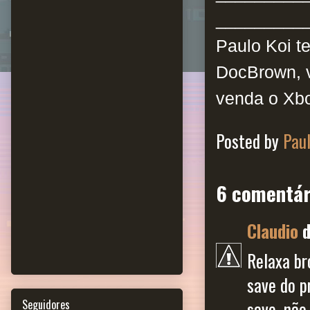
_________
Paulo Koi t
DocBrown, v
venda o Xbo
Posted by
Pau
6 comentár
Claudio
d
Relaxa br
save do p
save, não
Seguidores