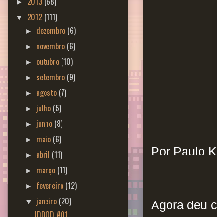
2013
(68)
►
2012
(111)
▼
dezembro
(6)
►
novembro
(6)
►
outubro
(10)
►
setembro
(9)
►
agosto
(7)
►
julho
(5)
►
junho
(8)
►
maio
(6)
►
Por Paulo K
abril
(11)
►
março
(11)
►
fevereiro
(12)
►
janeiro
(20)
▼
Agora deu c
IDDQD #01