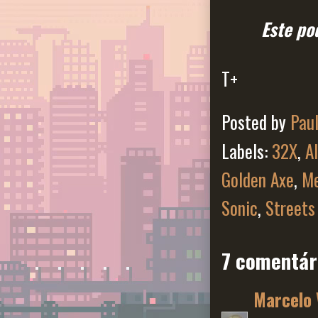
Este po
T+
Posted by
Pau
Labels:
32X
,
A
Golden Axe
,
Me
Sonic
,
Streets
7 comentár
Marcelo 