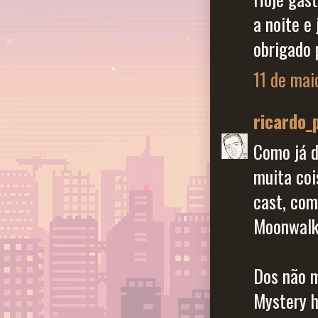
a noite e
obrigado 
11 de mai
ricardo_
Como já d
muita coi
cast, com
Moonwalke
Dos não 
Mystery 