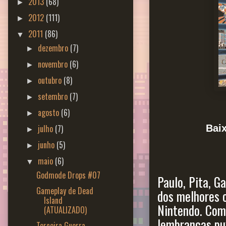
2013
(68)
►
2012
(111)
►
2011
(86)
▼
dezembro
(7)
►
novembro
(6)
►
outubro
(8)
►
setembro
(7)
►
agosto
(6)
►
Bai
julho
(7)
►
junho
(5)
►
maio
(6)
▼
Godmode Drops #07
Paulo, Pita, G
Gameplay de Dead
dos melhores 
Island
Nintendo. Com
(ATUALIZADO)
lembranças pu
Terceira Guerra