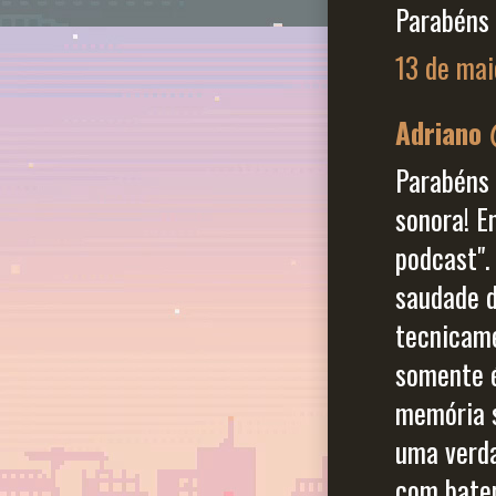
Parabéns 
13 de mai
Adriano
Parabéns 
sonora! E
podcast".
saudade d
tecnicame
somente é
memória s
uma verda
com bater