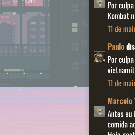
Por culpa
Kombat no
11 de mai
Paulo
dis
Por culpa
vietnamit
11 de mai
Marcelo 
Antes eu 
comida ao
Hoje gast