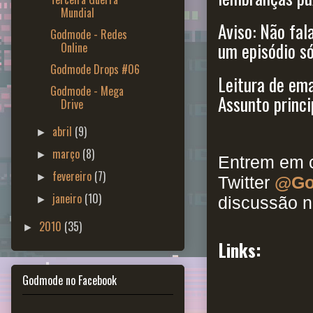
Mundial
Aviso: Não fal
Godmode - Redes
um episódio só
Online
Godmode Drops #06
Leitura de ema
Godmode - Mega
Assunto princi
Drive
abril
(9)
►
março
(8)
►
Entrem em c
fevereiro
(7)
►
Twitter
@Go
janeiro
(10)
discussão n
►
2010
(35)
►
Links:
Godmode no Facebook