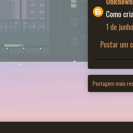
Unknown
Como cri
1 de junh
Postar um 
Postagem mais re