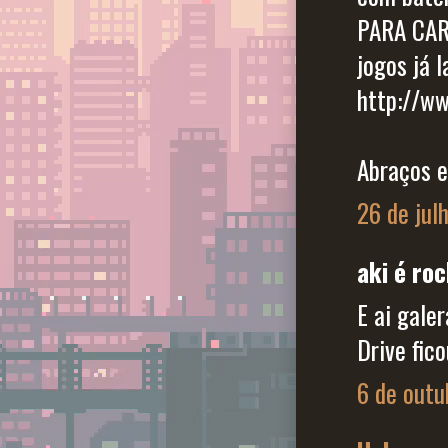
PARA CAR
jogos já l
http://ww
Abraços e
26 de jul
aki é roc
E ai gale
Drive fico
6 de outu