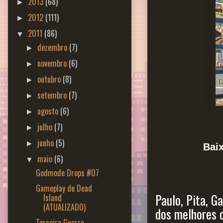
2013
(68)
►
2012
(111)
►
2011
(86)
▼
dezembro
(7)
►
novembro
(6)
►
outubro
(8)
►
setembro
(7)
►
agosto
(6)
►
julho
(7)
►
junho
(5)
►
Bai
maio
(6)
▼
Godmode Drops #07
Gameplay de Dead
Paulo, Pita, G
Island
(ATUALIZADO)
dos melhores 
Terceira Guerra