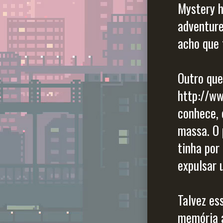
Mystery 
adventure
acho que 
Outro que
http://w
conhece,
massa. O 
tinha por
expulsar 
Talvez es
memória a