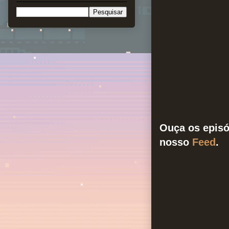
Ouça os episó
nosso
Feed
.