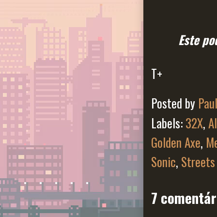
Este po
T+
Posted by
Pau
Labels:
32X
,
A
Golden Axe
,
Me
Sonic
,
Streets
7 comentár