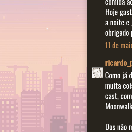
comida ao
Hoje gast
a noite e
obrigado 
11 de mai
ricardo_
Como já d
muita coi
cast, com
Moonwalke
Dos não 