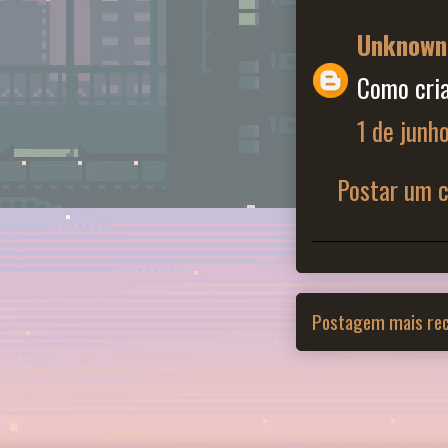
Unknown
Como cri
1 de junh
Postar um 
Postagem mais re