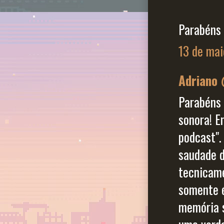
Parabéns 
13 de mai
Adriano
Parabéns 
sonora! E
podcast".
saudade d
tecnicame
somente é
memória s