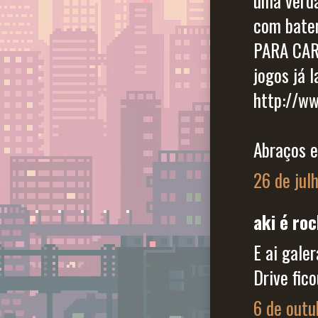
uma verda
com bater
PARA CAR
jogos já l
http://ww
Abraços e
26 de jul
aki é roc
E ai gale
Drive fico
6 de outu