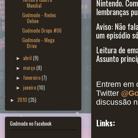
Nintendo. Com
Mundial
lembranças pu
Godmode - Redes
Online
Aviso: Não fal
Godmode Drops #06
um episódio só
Godmode - Mega
Drive
Leitura de ema
Assunto princi
abril
(9)
►
março
(8)
►
fevereiro
(7)
►
Entrem em c
janeiro
(10)
►
Twitter
@Go
2010
(35)
►
discussão n
Links:
Godmode no Facebook