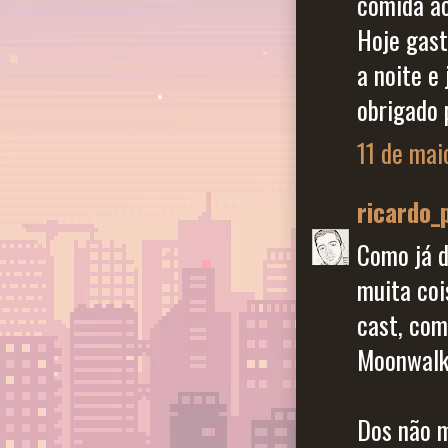
comida ao
Hoje gast
a noite e
obrigado 
11 de mai
ricardo_
Como já d
muita coi
cast, com
Moonwalke
Dos não 