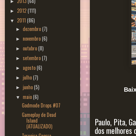
2013
(68)
►
2012
(111)
►
2011
(86)
▼
dezembro
(7)
►
novembro
(6)
►
outubro
(8)
►
setembro
(7)
►
agosto
(6)
►
julho
(7)
►
junho
(5)
►
Bai
maio
(6)
▼
Godmode Drops #07
Gameplay de Dead
Paulo, Pita, G
Island
(ATUALIZADO)
dos melhores 
Terceira Guerra