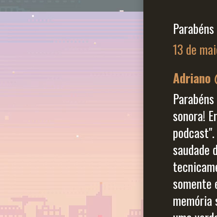
Parabéns 
13 de mai
Adriano
Parabéns 
sonora! E
podcast".
saudade d
tecnicame
somente é
memória s