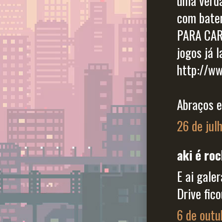
uma verda
com bater
PARA CAR
jogos já l
http://ww
Abraços e
26 de jul
aki é roc
E ai gale
Drive fico
6 de outu