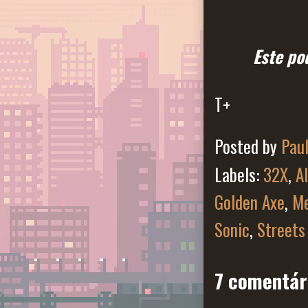
Este po
T+
Posted by
Pau
Labels:
32X
,
A
Golden Axe
,
Me
Sonic
,
Streets
7 comentár