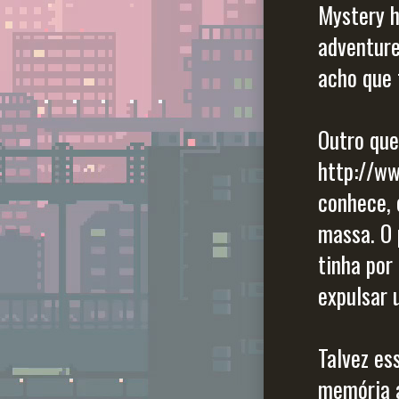
Mystery 
adventure
acho que 
Outro que
http://w
conhece,
massa. O 
tinha por
expulsar 
Talvez es
memória a