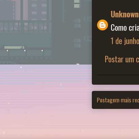
Unknown
Como cri
1 de junh
Postar um 
Postagem mais re