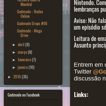
Nintendo. Com
Mundial
lembranças pu
Godmode - Redes
Online
Aviso: Não fal
Godmode Drops #06
um episódio só
Godmode - Mega
Drive
Leitura de ema
Assunto princi
abril
(9)
►
março
(8)
►
fevereiro
(7)
►
Entrem em c
janeiro
(10)
►
Twitter
@Go
2010
(35)
►
discussão n
Links:
Godmode no Facebook