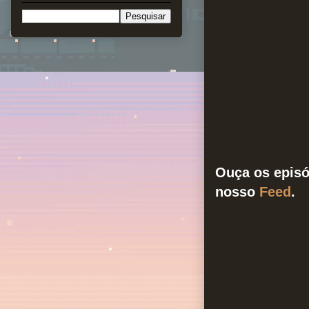
Ouça os episó
nosso
Feed
.